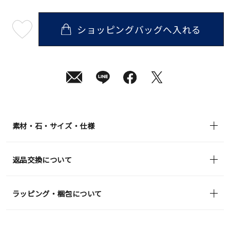
ショッピングバッグへ入れる
最
短
08
月
08
日
(土)
発
送
¥39,600
(tax
in)
素材・石・サイズ・仕様
返品交換について
ラッピング・梱包について