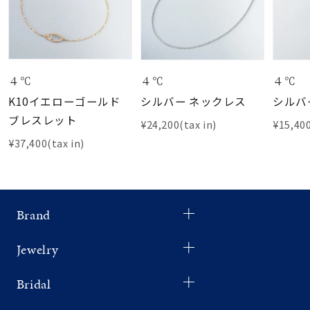
４℃
４℃
４℃
K10イエローゴールド
シルバー ネックレス
シルバ
ブレスレット
¥24,200(tax in)
¥15,400
¥37,400(tax in)
Brand
Jewelry
Bridal