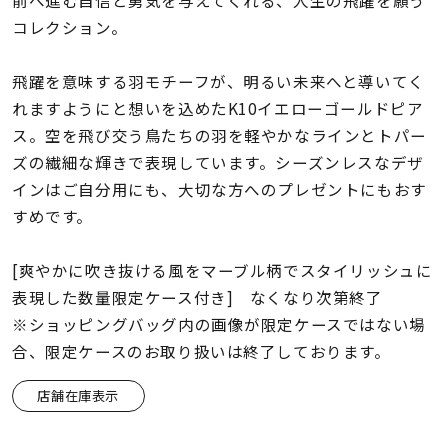
前へ進む自信と勇気を与えてくれる、人生の飛躍を願う
着用シーン
コレクション。
コレクション
飛躍を意味する羽モチーフが、明るい未来へと導いてく
れますようにと想いを込めたK10イエローゴールドピア
レディース
ス。空を飛び交う鳥たちの羽を軽やかなラインとトパー
～
リングサイズ
ズの繊細な輝きで表現しています。シーズンレスなデザ
インはご自分用にも、大切な方へのプレゼントにもおす
すめです。
メンズ
～
リングサイズ
[爽やかに吹き抜ける風をマーブル柄でスタイリッシュに
表現した数量限定ケース付き] なくなり次第終了
※ショッピングバッグ内の画像が限定ケースではない場
価格
¥0
¥400,
合、限定ケースのお取り扱いは終了しております。
店舗在庫表示
在庫
在庫ありのみ
すべて表示