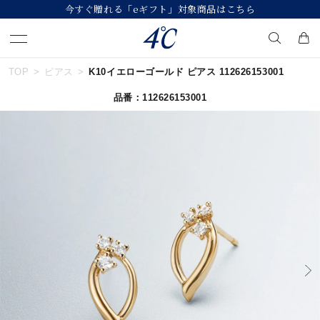
今すぐ贈れる「eギフト」対象商品はこちら
TOP
ピアス
K10イエローゴールド ピアス 112626153001
キーワードで検索する
品番：112626153001
人気検索キーワード
#ペア
#ハーフエタニティリング
#エタニティ
#ダイヤモンド ネックレス
#eギフト
ブランド
４℃
カテゴリー
すべてのジュエリー