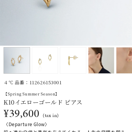
素材
カラー
誕生石
モチーフ
４℃ 品番：112626153001
石の色
【Spring Summer Season】
K10イエローゴールド ピアス
ファッションテイス
¥39,600
ト
(tax in)
〈Departure Glow〉