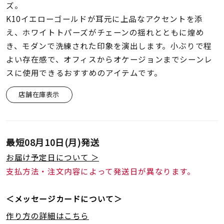
着用シーン
ズ。
K10イエローゴールドが耳元に上品なアクセントを添
え、ホワイトトパーズがチェーンの揺れとともに煌め
コレクション
き、モダンで洗練された印象を演出します。小ぶりで程
よい存在感で、オフィスからオケージョンまでシーンレ
レディース
スに使用できるおすすめのアイテムです。
～
リングサイズ
店舗在庫表示
メンズ
～
リングサイズ
最短
08月10日(月)
発送
お届け予定日について ＞
価格
¥0
¥400,
支払方法・注文内容によって発送日が異なります。
＜メッセージカードについて＞
在庫
在庫ありのみ
すべて表示
作り方の詳細はこちら