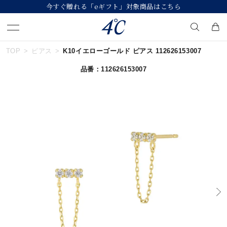
今すぐ贈れる「eギフト」対象商品はこちら
TOP
ピアス
K10イエローゴールド ピアス 112626153007
キーワードで検索する
品番：112626153007
人気検索キーワード
#summer
#ダイヤモンド ネックレス
#くまのプーさん
#ペア
#エタニティ
ブランド
４℃
カテゴリー
すべてのジュエリー