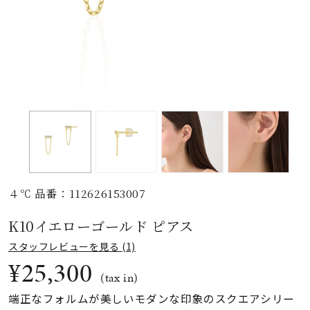
素材
カラー
誕生石
モチーフ
４℃ 品番：112626153007
石の色
K10イエローゴールド ピアス
スタッフレビューを見る (1)
ファッションテイス
¥25,300
ト
(tax in)
端正なフォルムが美しいモダンな印象のスクエアシリー