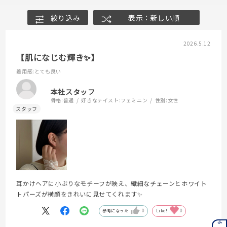
絞り込み
表示：新しい順
2026.5.12
【肌になじむ輝き✨】
着用感
:とても良い
本社スタッフ
骨格:
普通
好きなテイスト:
フェミニン
性別:
女性
耳かけヘアに小ぶりなモチーフが映え、繊細なチェーンとホワイト
トパーズが横顔をきれいに見せてくれます✨
参考になった
0
Like!
0