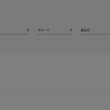
ホワイト
ピンク
パープル
ブルー
グリーン
マルチカラー
材
モチーフ
誕生石
ニン
エレガント
カジュアル
フォーマル
モード
ス
ご褒美
記念日
誕生日
気分転換
デート
ジュエリー
腕周りジュエリー
ペアジュエリー
ベストセレ
ンラインショップ限定
～
～