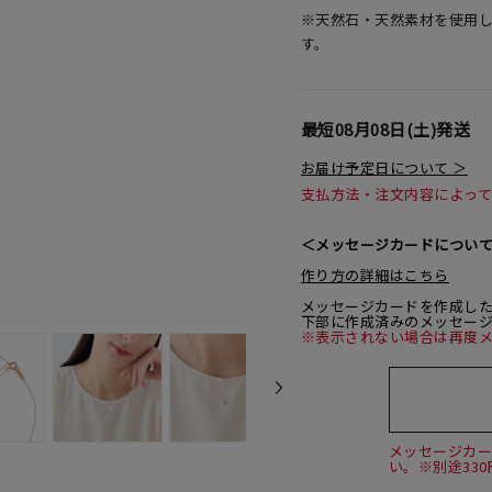
※天然石・天然素材を使用
す。
最短
08月08日(土)
発送
お届け予定日について ＞
支払方法・注文内容によっ
＜メッセージカードについ
作り方の詳細はこちら
メッセージカードを作成し
下部に作成済みのメッセー
※表示されない場合は再度
メッセージカ
い。※別途33