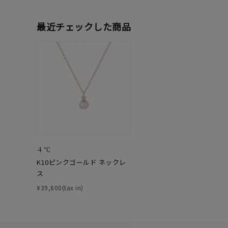
最近チェックした商品
ブランド
カテゴリー
素材
プラチ
カラー
イエロ
４℃
K10ピンクゴールド ネックレ
1月の
ス
誕生石
7月の
¥39,600(tax in)
しずく
モチーフ
クロス