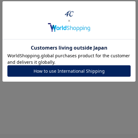
ナ
K18
K10
K7
ゴールド
シルバー
ステ
ーカラー
ピンクカラー
ホワイトカラー
トリプルカラー
誕生石
2月の誕生石
3月の誕生石
4月の誕生石
5月の
誕生石
8月の誕生石
9月の誕生石
10月の誕生石
11
リセット
絞り込んで検索する
ハート
一粒
三石
パヴェ
ライン
馬蹄
ダブルループ
星座
イニシャル
リボン
その他