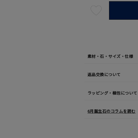
最
短
08
月
08
日
(土)
発
送
¥39,6
素材・石・サイズ・仕様
返品交換について
ラッピング・梱包について
6月誕生石のコラムを読む