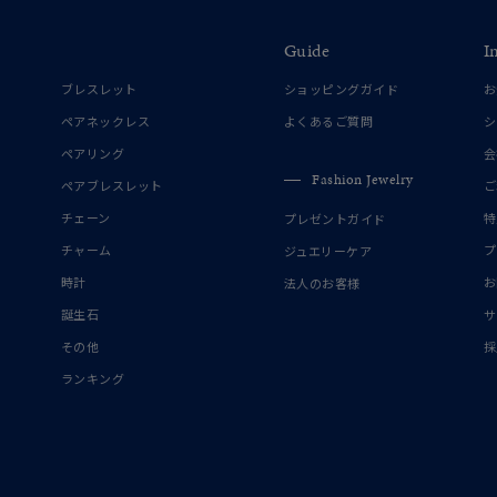
Guide
I
ブレスレット
ショッピングガイド
お
ペアネックレス
よくあるご質問
シ
ペアリング
会
Fashion Jewelry
ペアブレスレット
ご
チェーン
特
プレゼントガイド
チャーム
プ
ジュエリーケア
時計
お
法人のお客様
誕生石
サ
その他
採
ランキング