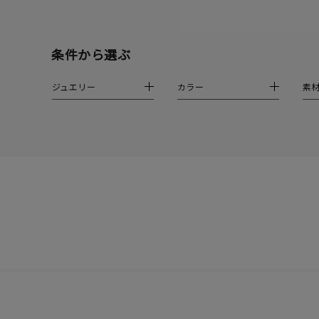
クリア
石の色
条件から選ぶ
レッド
ジュエリー
カラー
素
ファッションテイスト
フェミ
着用シーン
オフィ
耳周り
コレクション
公式オ
レディース
リングサイズ
メンズ
リングサイズ