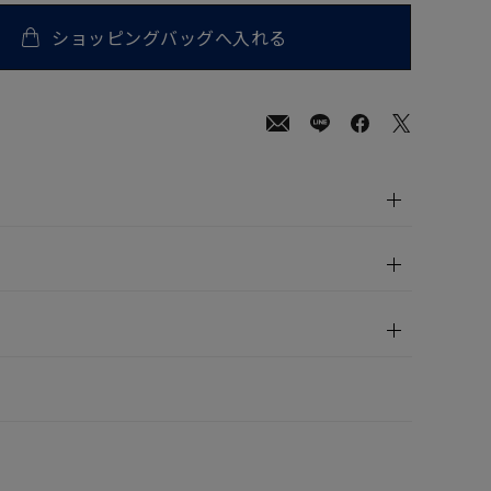
ショッピングバッグへ入れる
00
(tax
in)