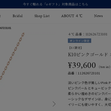
【価格改定のお知らせ
t
Bridal
Shop List
ABOUT ４℃
News
723101
４℃ 品番：112626723101
リング
Fashion Jewelry
Brida
オンライン限定
イヤリング
【EC限定】
ジュエリーケア
永久保
K10ピンクゴールド
バングル
法人のお客様
ブライ
¥39,600
(tax in)
ペアブレスレット
ブライ
品番：112626723101
その他のアイテム
淡いピンク色が美しいPink P
ピンクパールとキュービッ
柔らかい煌めきのピンクパ
ーシックなデザインは、身
イリーにも使いやすく、大