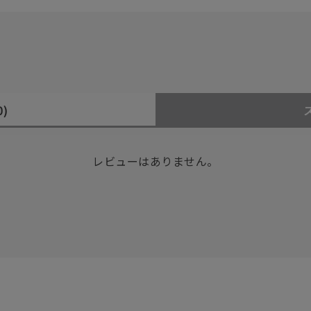
0)
レビューはありません。
#eギフト
#ハーフエタニティリング
#刻印可
#メンズ ネックレス