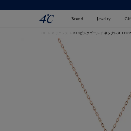
Brand
Jewelry
Gif
TOP
ネックレス
K10ピンクゴールド ネックレス 112626
ネックレス
ネックレスチェ-ン
Online Shop
ピンキーリング
ピアス
ショッピングガイド
イヤーカフ
ブレスレット
よくあるご質問
ペアネックレス
ペアリング
オンライン限定ジュエ
誕生石
リー
すべてのアイテム
ブライダルリング
はこちら