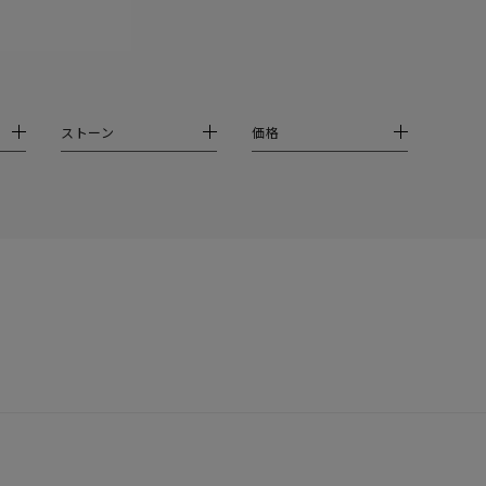
イエロー
ブラウン
ストーン
価格
シンプル
ユニセックス
結婚式
推し活
クション