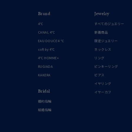
Brand
Jewelry
4℃
すべてのジュエリー
CANAL 4℃
新着商品
EAU DOUCE４℃
限定ジュエリー
cofl by 4℃
ネックレス
4℃ HOMME+
リング
RUGIADA
ピンキーリング
KAKERA
ピアス
イヤリング
Bridal
イヤーカフ
婚約指輪
結婚指輪