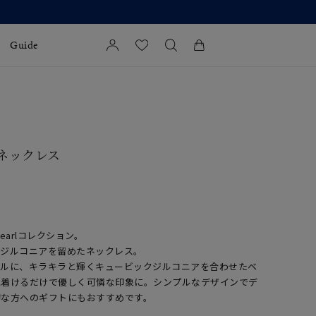
 8月17日(月)より 】
Guide
カートに商品がありません。
l Jewelry
証
 ネックレス
ダルサービス
ダルリングの選び方
earlコレクション。
クジルコニアを留めたネックレス。
ールに、キラキラと輝くキュービックジルコニアを合わせたベ
に着けるだけで優しく可憐な印象に。シンプルなデザインでデ
切な方へのギフトにもおすすめです。