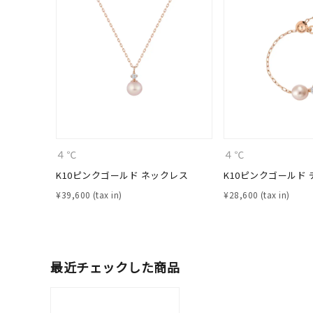
クリア
石の色
レッド
ファッションテイスト
フェミ
着用シーン
オフィ
４℃
４℃
耳周り
K10ピンクゴールド ネックレス
K10ピンクゴールド
コレクション
公式オ
¥
39,600
¥
28,600
レディース
リングサイズ
最近チェックした商品
メンズ
リングサイズ