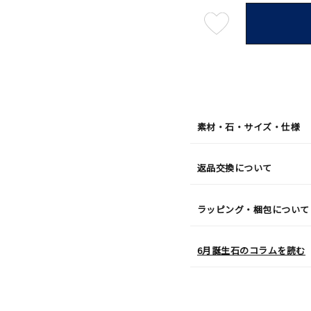
最
短
08
月
08
日
(土)
発
送
¥22,0
素材・石・サイズ・仕様
返品交換について
ラッピング・梱包について
6月誕生石のコラムを読む