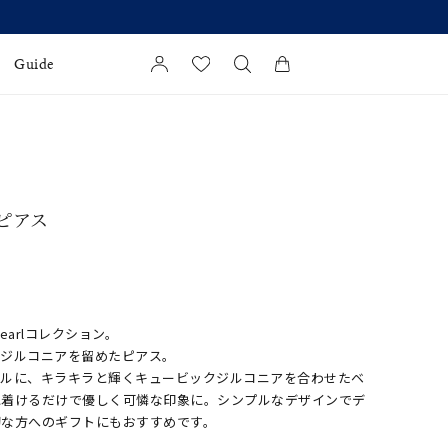
Guide
カートに商品がありません。
l Jewelry
証
 ピアス
ダルサービス
ダルリングの選び方
earlコレクション。
クジルコニアを留めたピアス。
ールに、キラキラと輝くキュービックジルコニアを合わせたベ
に着けるだけで優しく可憐な印象に。シンプルなデザインでデ
切な方へのギフトにもおすすめです。