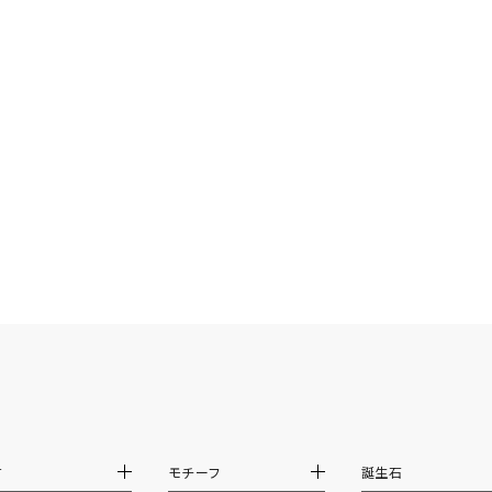
¥400,00
庫ありのみ
すべて表示
材
モチーフ
誕生石