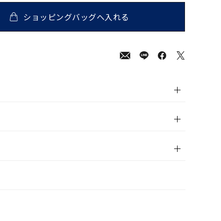
ショッピングバッグへ入れる
00
(tax
in)