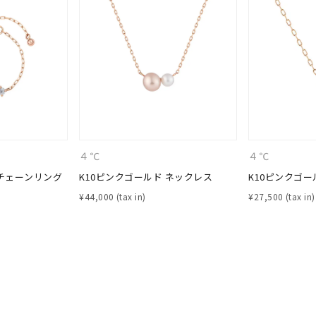
ホワイト
ピンク
パープル
ブルー
グリーン
マルチカラー
ニン
エレガント
カジュアル
フォーマル
モード
ス
ご褒美
記念日
誕生日
気分転換
デート
４℃
４℃
ジュエリー
腕周りジュエリー
ペアジュエリー
ベストセレ
 チェーンリング
K10ピンクゴールド ネックレス
K10ピンクゴー
ンラインショップ限定
¥
44,000
¥
27,500
～
～