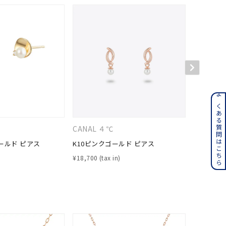
ンレス
よくある質問はこちら
CANAL ４℃
４℃
その他
ールド ピアス
K10ピンクゴールド ピアス
K10ピン
誕生石
6月の誕生石
¥
18,700
¥
19,800
月の誕生石
12月の誕生石
ムーン
フラワー