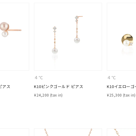
ナ
K18
K10
K7
ゴールド
シルバー
ステ
４℃
４℃
ーカラー
ピンクカラー
ホワイトカラー
トリプルカラー
ピアス
K10ピンクゴールド ピアス
K10イエローゴ
誕生石
2月の誕生石
3月の誕生石
4月の誕生石
5月の
¥
24,200
¥
25,300
誕生石
8月の誕生石
9月の誕生石
10月の誕生石
11
リセット
絞り込んで検索する
ハート
一粒
三石
パヴェ
ライン
馬蹄
ダブルループ
星座
イニシャル
リボン
その他