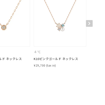
イエロー
ブラウン
シンプル
ユニセックス
結婚式
推し活
４℃
４℃
クション
ルド ネックレス
K10ピンクゴールド ネックレス
K10ピン
¥
29,700
¥
26,400