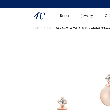
Brand
Jewelry
Gif
TOP
ピアス
K10ピンクゴールド ピアス 112626753101
ネックレス
ネックレスチェ-ン
Online Shop
ピンキーリング
ピアス
ショッピングガイド
イヤーカフ
ブレスレット
よくあるご質問
ペアネックレス
ペアリング
オンライン限定ジュエ
誕生石
リー
すべてのアイテム
ブライダルリング
はこちら