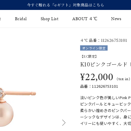
今すぐ贈れる「eギフト」対象商品はこちら
t
Bridal
Shop List
ABOUT ４℃
News
４℃ 品番：112626753101
リング
Fashion Jewelry
Brida
オンライン限定
イヤリング
【EC限定】
ジュエリーケア
永久保
K10ピンクゴールド
バングル
法人のお客様
ブライ
¥22,000
(tax in)
ペアブレスレット
ブライ
品番：112626753101
その他のアイテム
淡いピンク色が美しいPink P
ピンクパールとキュービッ
柔らかい煌めきのピンクパ
ーシックなデザインは、身
イリーにも使いやすく、大