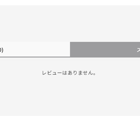
0)
レビューはありません。
#ハーフエタニティリング
#エタニティ
#ダイヤモンド ネックレス