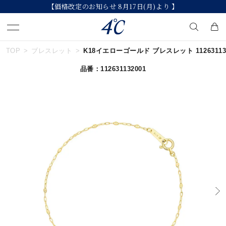
【価格改定のお知らせ 8月17日(月)より 】
TOP
ブレスレット
K18イエローゴールド ブレスレット 112631132
キーワードで検索する
品番：112631132001
人気検索キーワード
#summer
#ダイヤモンド ネックレス
#くまのプーさん
#ペア
#エタニティ
ブランド
４℃
カテゴリー
すべてのジュエリー