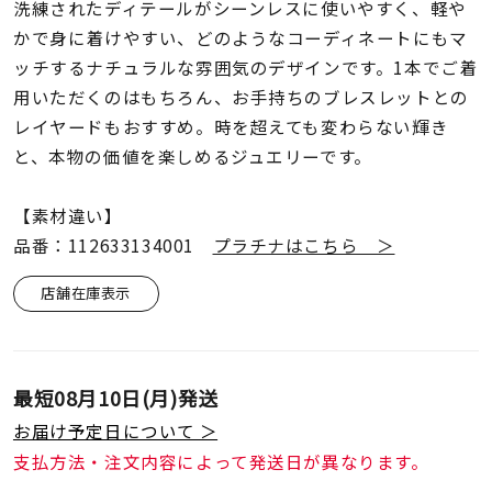
着用シーン
洗練されたディテールがシーンレスに使いやすく、軽や
かで身に着けやすい、どのようなコーディネートにもマ
ッチするナチュラルな雰囲気のデザインです。1本でご着
コレクション
用いただくのはもちろん、お手持ちのブレスレットとの
レイヤードもおすすめ。時を超えても変わらない輝き
レディース
と、本物の価値を楽しめるジュエリーです。
～
リングサイズ
【素材違い】
品番：112633134001
プラチナはこちら ＞
メンズ
～
リングサイズ
店舗在庫表示
価格
¥0
¥400,
最短
08月10日(月)
発送
お届け予定日について ＞
在庫
在庫ありのみ
すべて表示
支払方法・注文内容によって発送日が異なります。