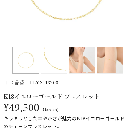
素材
カラー
誕生石
モチーフ
４℃ 品番：112631132001
石の色
K18イエローゴールド ブレスレット
¥49,500
ファッションテイス
(tax in)
ト
キラキラとした華やかさが魅力のK18イエローゴールド
のチェーンブレスレット。