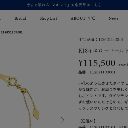
【価格改定のお知らせ 8月17日(月)より 】
t
Bridal
Shop List
ABOUT ４℃
News
2631133001
４℃ 品番：112631133001
リング
Fashion Jewelry
Brida
K18イエローゴール
イヤリング
¥115,500
ジュエリーケア
永久保
(tax 
バングル
法人のお客様
ブライ
品番：112631133001
ペアブレスレット
ブライ
小花のように寄せたダイヤ
かな輝きが、腕周りを美し
その他のアイテム
もポイントです。ダイヤモ
ずお使いいただけるので、
ックレスやリングと合わせ
【色違い】
品番：112631133101
K1