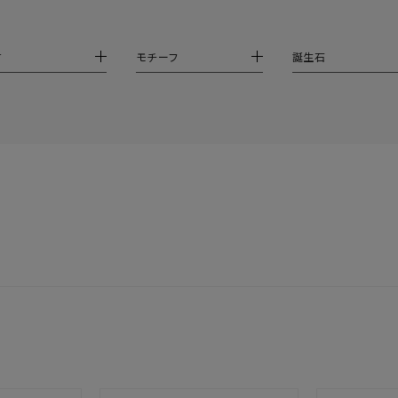
ホワイト
ピンク
パープル
ブルー
グリーン
マルチカラー
材
モチーフ
誕生石
ニン
エレガント
カジュアル
フォーマル
モード
ス
ご褒美
記念日
誕生日
気分転換
デート
ジュエリー
腕周りジュエリー
ペアジュエリー
ベストセレ
ンラインショップ限定
～
～