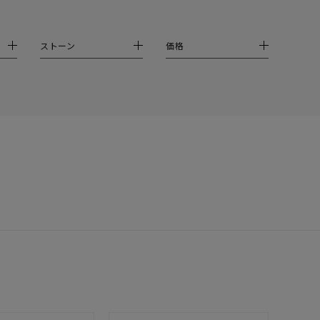
イエロー
ブラウン
ストーン
価格
シンプル
ユニセックス
結婚式
推し活
クション