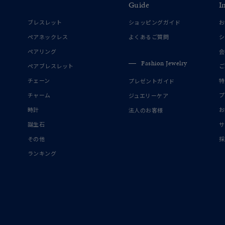
Guide
I
ブレスレット
ショッピングガイド
お
ペアネックレス
よくあるご質問
シ
ペアリング
会
Fashion Jewelry
ペアブレスレット
ご
チェーン
特
プレゼントガイド
チャーム
プ
ジュエリーケア
時計
お
法人のお客様
誕生石
サ
その他
採
ランキング