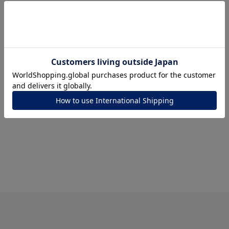
ナ
K18
K10
K7
ゴールド
シルバー
ステ
ーカラー
ピンクカラー
ホワイトカラー
トリプルカラー
誕生石
2月の誕生石
3月の誕生石
4月の誕生石
5月の
誕生石
8月の誕生石
9月の誕生石
10月の誕生石
11
リセット
絞り込んで検索する
ハート
一粒
三石
パヴェ
ライン
馬蹄
ダブルループ
星座
イニシャル
リボン
その他