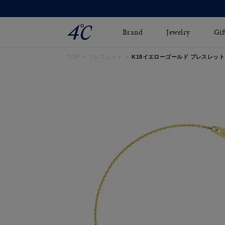
Brand
Jewelry
Gif
TOP
ブレスレット
K18イエローゴールド ブレスレット 11
ネックレス
ネックレスチェ-ン
Online Shop
ピンキーリング
ピアス
ショッピングガイド
イヤーカフ
ブレスレット
よくあるご質問
ペアネックレス
ペアリング
オンライン限定ジュエ
誕生石
リー
すべてのアイテム
ブライダルリング
はこちら