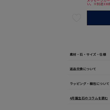
メッセージカ
い。※別途33
最
短
08
月
07
日
(金)
発
送
¥115,
素材・石・サイズ・仕様
返品交換について
ラッピング・梱包について
4月誕生石のコラムを読む