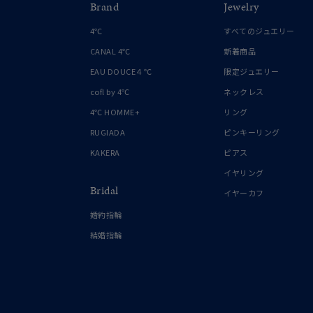
Brand
Jewelry
4℃
すべてのジュエリー
CANAL 4℃
新着商品
EAU DOUCE４℃
限定ジュエリー
cofl by 4℃
ネックレス
4℃ HOMME+
リング
RUGIADA
ピンキーリング
KAKERA
ピアス
イヤリング
Bridal
イヤーカフ
婚約指輪
結婚指輪