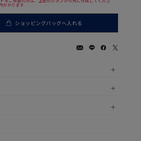
ードをご希望の方は、上記のボタンから先に作成してくださ
0円かかります
ショッピングバッグへ入れる
500
(tax
in)