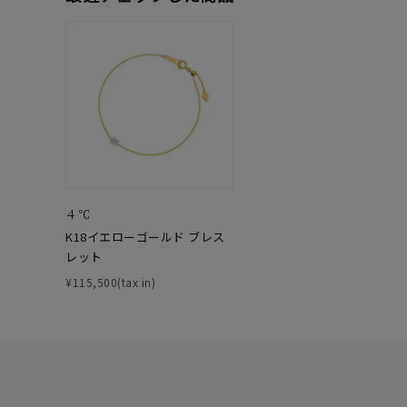
ブランド
カテゴリー
素材
プラチ
４℃
カラー
イエロ
K18イエローゴールド ブレス
レット
1月の
¥115,500(tax in)
誕生石
7月の
しずく
モチーフ
クロス