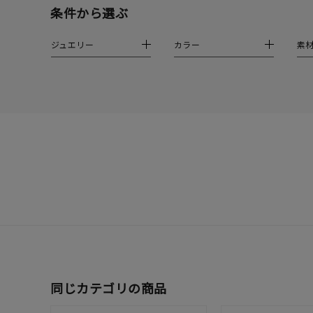
条件から選ぶ
クリア
石の色
レッド
ジュエリー
カラー
素
ファッションテイスト
フェミ
着用シーン
オフィ
耳周り
コレクション
公式オ
レディース
リングサイズ
メンズ
同じカテゴリの商品
リングサイズ