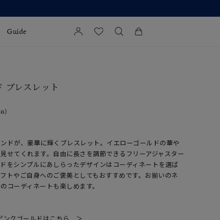
Guide
カートに商品がありません。
l Jewelry
ド ブレスレット
証
in)
ダルサービス
ダルリングの選び方
モンドが、豪華に輝くブレスレット。イエローゴールドの華や
く見せてくれます。自由に長さを調節できるフリーアジャスター
ンドをシンプルにあしらったデザインはコーディネートを選ば
ギフトやご自身へのご褒美としてもおすすめです。お揃いのネ
てのコーディネートも楽しめます。
8ピンクゴールドはこちら ＞