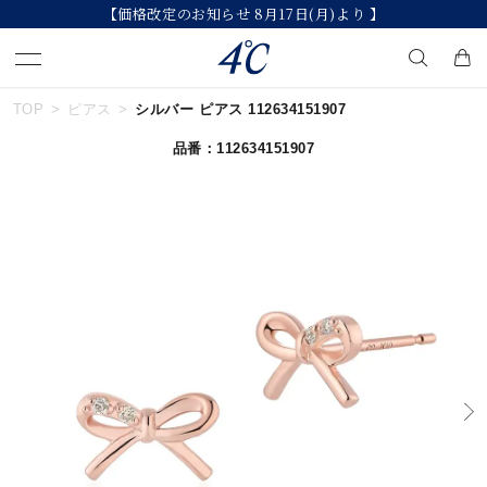
【価格改定のお知らせ 8月17日(月)より 】
TOP
ピアス
シルバー ピアス 112634151907
キーワードで検索する
品番：112634151907
人気検索キーワード
#summer
#ダイヤモンド ネックレス
#くまのプーさん
#エタニティ
#ジュエリー
ブランド
４℃
カテゴリー
すべてのジュエリー