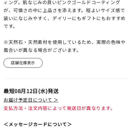
着用シーン
ィング。肌なじみの良いピンクゴールドコーティング
が、可憐さの中に上品さを添えます。程よいサイズ感で
装いになじみやすく、デイリーにもギフトにもおすすめ
コレクション
です。
レディース
※天然石・天然素材を使用しているため、実際の色味や
～
リングサイズ
風合いが異なる場合がございます。
店舗在庫表示
メンズ
～
リングサイズ
最短
08月12日(水)
発送
価格
¥0
¥400,
お届け予定日について ＞
支払方法・注文内容によって発送日が異なります。
在庫
在庫ありのみ
すべて表示
＜メッセージカードについて＞