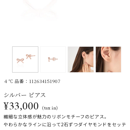
素材
カラー
誕生石
モチーフ
４℃ 品番：112634151907
石の色
シルバー ピアス
¥33,000
ファッションテイス
(tax in)
ト
繊細な立体感が魅力のリボンモチーフのピアス。
やわらかなラインに沿って2石ずつダイヤモンドをセッテ