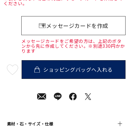
ください。
メッセージカードを作成
メッセージカードをご希望の方は、上記のボタ
ンから先に作成してください。※別途330円かか
ります
ショッピングバッグへ入れる
最
短
08
月
08
日
(土)
発
送
¥24,200
(tax
in)
素材・石・サイズ・仕様