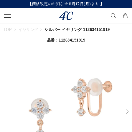
【価格改定のお知らせ 8月17日(月)より 】
TOP
イヤリング
シルバー イヤリング 112634151919
キーワードで検索する
品番：112634151919
人気検索キーワード
#ペア
#ハーフエタニティリング
#エタニティ
#ダイヤモンド ネックレス
#eギフト
ブランド
４℃
カテゴリー
すべてのジュエリー