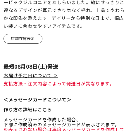
着用シーン
ービックジルコニアをあしらいました。縦にすっきりと
連なるデザインが耳元でさり気なく揺れ、上品でやわら
かな印象を添えます。デイリーから特別な日まで、幅広
コレクション
い装いに合わせやすいアイテムです。
店舗在庫表示
レディース
～
リングサイズ
最短
08月08日(土)
発送
メンズ
～
お届け予定日について ＞
リングサイズ
支払方法・注文内容によって発送日が異なります。
価格
¥0
¥400,
＜メッセージカードについて＞
作り方の詳細はこちら
メッセージカードを作成した場合、
在庫
在庫ありのみ
すべて表示
下部に作成済みのメッセージカードが表示されます。
※表示されない場合は再度メッセージカードを作成して