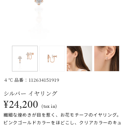
素材
カラー
誕生石
モチーフ
４℃ 品番：112634151919
石の色
シルバー イヤリング
¥24,200
ファッションテイス
(tax in)
ト
繊細な煌めきが目を惹く、お花モチーフのイヤリング。
ピンクゴールドカラーをほどこし、クリアカラーのキュ