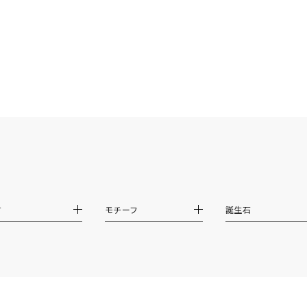
ニン
エレガント
カジュアル
フォーマル
モード
ス
ご褒美
記念日
誕生日
気分転換
デート
ジュエリー
腕周りジュエリー
ペアジュエリー
ベストセレ
ンラインショップ限定
～
材
モチーフ
誕生石
～
¥400,00