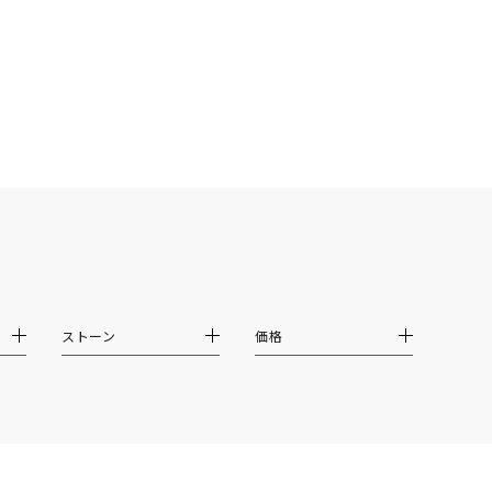
シンプル
ユニセックス
結婚式
推し活
クション
ストーン
価格
0