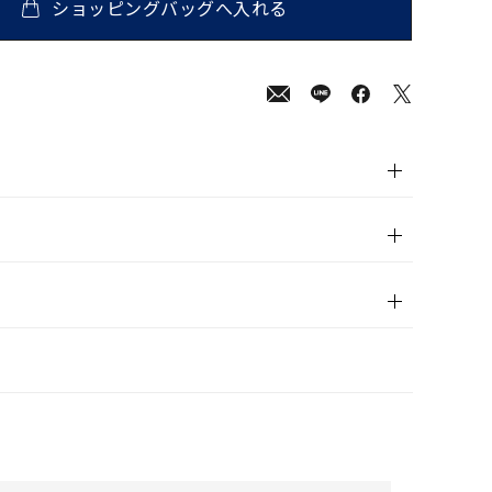
ショッピングバッグへ入れる
00
(tax
in)