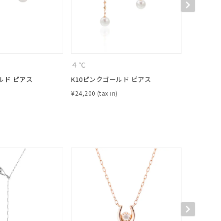
４℃
４℃
ルド ピアス
K10ピンクゴールド ピアス
K10ピン
¥
24,200
¥
26,400
キーワードで検索する
#eギフト