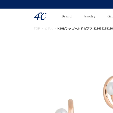
Brand
Jewelry
Gif
TOP
ピアス
K10ピンクゴールド ピアス 112636153116
ネックレス
ネックレスチェ-ン
Online Shop
ピンキーリング
ピアス
ショッピングガイド
イヤーカフ
ブレスレット
よくあるご質問
ペアネックレス
ペアリング
オンライン限定ジュエ
誕生石
リー
すべてのアイテム
ブライダルリング
はこちら