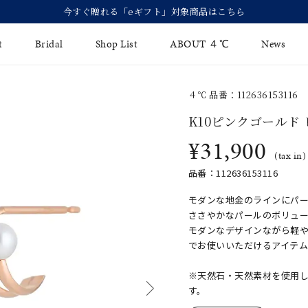
今すぐ贈れる「eギフト」対象商品はこちら
t
Bridal
Shop List
ABOUT ４℃
News
４℃ 品番：112636153116
リング
Fashion Jewelry
Brida
K10ピンクゴールド
イヤリング
¥31,900
ジュエリーケア
永久保
(tax in)
バングル
法人のお客様
ブライ
品番：112636153116
ペアブレスレット
ブライ
モダンな地金のラインにパー
ささやかなパールのボリュ
その他のアイテム
モダンなデザインながら軽
でお使いいただけるアイテム
※天然石・天然素材を使用
す。