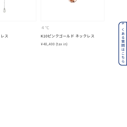
ンレス
よくある質問はこちら
４℃
４℃
クレス
K10ピンクゴールド ネックレス
K10ピン
その他
¥
48,400
¥
29,700
誕生石
6月の誕生石
月の誕生石
12月の誕生石
ムーン
フラワー
イエロー
ブラウン