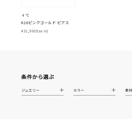
ファッションテイスト
フェミ
４℃
K10ピンクゴールド ピアス
着用シーン
オフィ
¥31,900(tax in)
耳周り
コレクション
公式オ
レディース
リングサイズ
条件から選ぶ
ジュエリー
カラー
素
メンズ
リングサイズ
価格
¥0