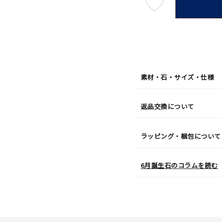
最
短
08
月
08
日
(土)
発
送
¥31,9
素材・石・サイズ・仕様
返品交換について
ラッピング・梱包について
6月誕生石のコラムを読む