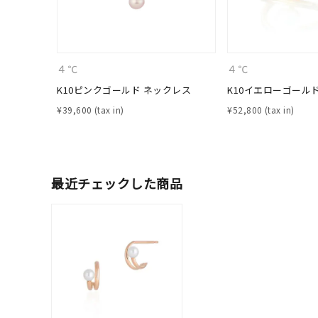
カテゴリー
素材
プラチ
４℃
４℃
K10ピンクゴールド ネックレス
K10イエローゴール
カラー
イエロ
¥
39,600
¥
52,800
1月の
誕生石
7月の
最近チェックした商品
しずく
モチーフ
クロス
クリア
石の色
レッド