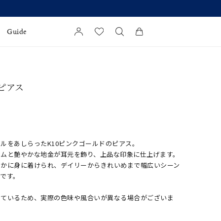
Guide
カートに商品がありません。
l Jewelry
 ピアス
証
ダルサービス
ダルリングの選び方
ルをあしらったK10ピンクゴールドのピアス。
ームと艶やかな地金が耳元を飾り、上品な印象に仕上げます。
やかに身に着けられ、デイリーからきれいめまで幅広いシーン
です。
しているため、実際の色味や風合いが異なる場合がございま