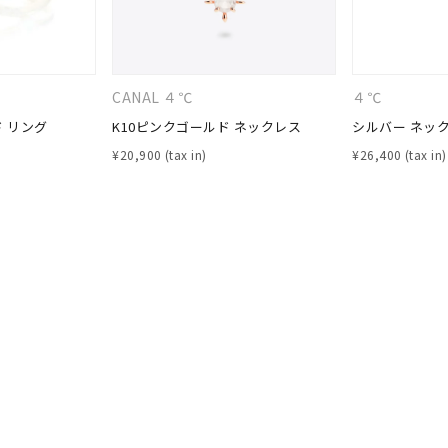
ナ
K18
K10
K7
ゴールド
シルバー
ステ
CANAL ４℃
４℃
ド リング
K10ピンクゴールド ネックレス
シルバー ネッ
ーカラー
ピンクカラー
ホワイトカラー
トリプルカラー
¥
20,900
¥
26,400
誕生石
2月の誕生石
3月の誕生石
4月の誕生石
5月の
誕生石
8月の誕生石
9月の誕生石
10月の誕生石
11
リセット
絞り込んで検索する
ハート
一粒
三石
パヴェ
ライン
馬蹄
ダブルループ
星座
イニシャル
リボン
その他
ホワイト
ピンク
パープル
ブルー
グリーン
マルチカラー