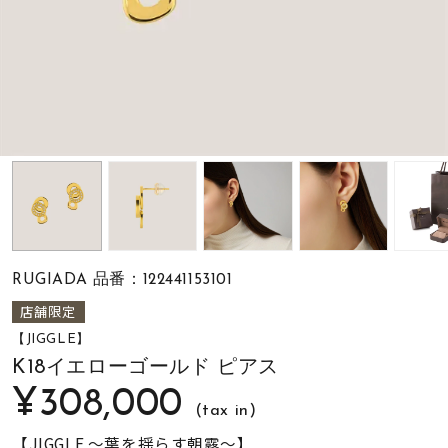
素材
カラー
誕生石
モチーフ
RUGIADA 品番：122441153101
石の色
店舗限定
【JIGGLE】
ファッションテイス
K18イエローゴールド ピアス
ト
¥308,000
(tax in)
【JIGGLE ～葉を揺らす朝露～】