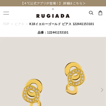
【４℃公式アプリが登場！】 詳細はこちら＞
TOP
ピアス
K18イエローゴールド ピアス 122441153101
キーワードで検索する
品番：122441153101
人気検索キーワード
#ペア
#eギフト
#ハーフエタニティリング
#刻印可
#メンズ ネックレス
ブランド
RUGIADA
カテゴリー
すべてのジュエリー