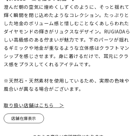
着用シーン
澄んだ朝の空気に煌めくしずくのように、そっと揺れて
輝く瞬間を閉じ込めたようなコレクション。たっぷりと
コレクション
した地金のボリューム感と惜しむことなくあしらわれた
ダイヤモンドの輝きがリュクスなデザイン。RUGIADAら
しい高級感のある佇まいが魅力です。下のパーツが揺れ
レディース
～
るギミックや地金が重なるような立体感はクラフトマン
リングサイズ
シップを感じさせます。身に着けるだけで、耳元にクラ
ス感をプラスしてくれるアイテムです。
メンズ
～
リングサイズ
※天然石・天然素材を使用しているため、実際の色味や
風合いが異なる場合がございます。
価格
¥0
¥400,
取り扱い店舗はこちら ＞
店舗在庫表示
在庫
在庫ありのみ
すべて表示