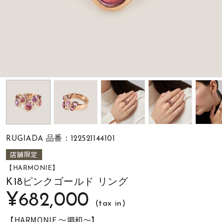
素材
カラー
誕生石
モチーフ
RUGIADA 品番：122521144101
石の色
店舗限定
【HARMONIE】
ファッションテイス
K18ピンクゴールド リング
ト
¥682,000
(tax in)
【HARMONIE ～調和～】