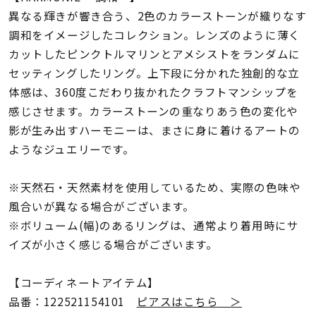
着用シーン
異なる輝きが響き合う、2色のカラーストーンが織りなす
調和をイメージしたコレクション。レンズのように薄く
コレクション
カットしたピンクトルマリンとアメシストをランダムに
セッティングしたリング。上下段に分かれた独創的な立
体感は、360度こだわり抜かれたクラフトマンシップを
レディース
～
感じさせます。カラーストーンの重なりあう色の変化や
リングサイズ
影が生み出すハーモニーは、まさに身に着けるアートの
ようなジュエリーです。
メンズ
～
リングサイズ
※天然石・天然素材を使用しているため、実際の色味や
風合いが異なる場合がございます。
※ボリューム(幅)のあるリングは、通常より着用時にサ
価格
¥0
¥400,
イズが小さく感じる場合がございます。
【コーディネートアイテム】
在庫
在庫ありのみ
すべて表示
品番：122521154101
ピアスはこちら ＞