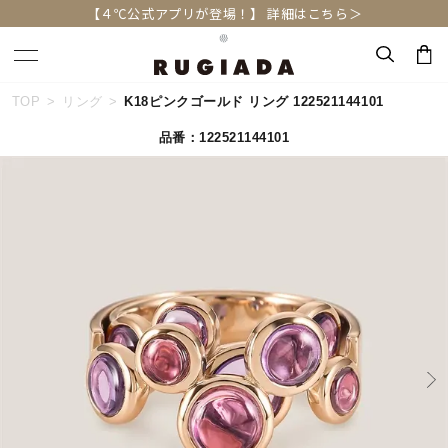
【４℃公式アプリが登場！】 詳細はこちら＞
TOP
リング
K18ピンクゴールド リング 122521144101
キーワードで検索する
品番：122521144101
人気検索キーワード
#summer
#ダイヤモンド ネックレス
#くまのプーさん
#エタニティ
#ジュエリー
ブランド
RUGIADA
カテゴリー
すべてのジュエリー