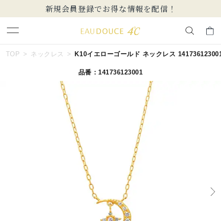
新規会員登録でお得な情報を配信！
キーワードで検索する
TOP
ネックレス
K10イエローゴールド ネックレス 14173612300
品番：141736123001
人気検索キーワード
#ペア
#eギフト
#ハーフエタニティリング
#刻印可
#メンズ ネックレス
ブランド
EAU DOUCE４℃
カテゴリー
すべてのネックレス