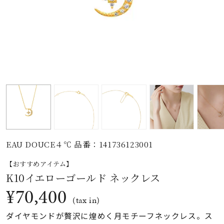
素材
カラー
誕生石
モチーフ
EAU DOUCE４℃ 品番：141736123001
石の色
【おすすめアイテム】
K10イエローゴールド ネックレス
ファッションテイス
¥70,400
ト
(tax in)
ダイヤモンドが贅沢に煌めく月モチーフネックレス。ス