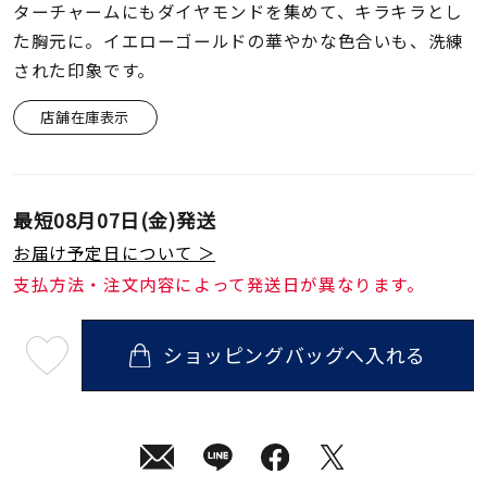
着用シーン
ターチャームにもダイヤモンドを集めて、キラキラとし
た胸元に。イエローゴールドの華やかな色合いも、洗練
された印象です。
コレクション
店舗在庫表示
レディース
～
リングサイズ
最短
08月07日(金)
発送
お届け予定日について ＞
メンズ
～
リングサイズ
支払方法・注文内容によって発送日が異なります。
ショッピングバッグへ入れる
価格
¥0
¥400,
最
短
08
月
07
日
在庫
在庫ありのみ
すべて表示
(金)
発
送