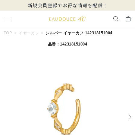
新規会員登録でお得な情報を配信！
キーワードで検索する
TOP
イヤーカフ
シルバー イヤーカフ 142318151004
品番：142318151004
人気検索キーワード
#ペア
#ハーフエタニティリング
#エタニティ
#ダイヤモンド ネックレス
#eギフト
ブランド
EAU DOUCE４℃
カテゴリー
すべてのジュエリー