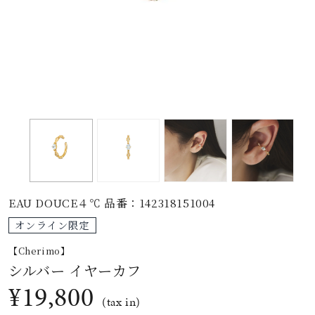
素材
カラー
誕生石
モチーフ
EAU DOUCE４℃ 品番：142318151004
石の色
オンライン限定
【Cherimo】
ファッションテイス
シルバー イヤーカフ
ト
¥19,800
(tax in)