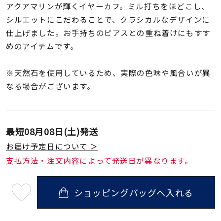
着用シーン
アクアマリンが輝くイヤーカフ。ミル打ちをほどこし、
シルエットにこだわることで、クラシカルなデザインに
仕上げました。お手持ちのピアスとの重ね着けにもすす
コレクション
めのアイテムです。
レディース
※天然石を使用しているため、実際の色味や風合いが異
～
リングサイズ
なる場合がございます。
メンズ
～
リングサイズ
最短
08月08日(土)
発送
お届け予定日について ＞
支払方法・注文内容によって発送日が異なります。
価格
¥0
¥400,
ショッピングバッグへ入れる
最
在庫
在庫ありのみ
すべて表示
短
08
月