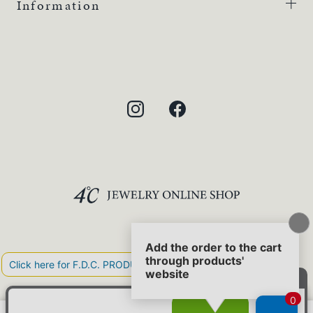
Information
©F.D.C.PRODUCTS INC.