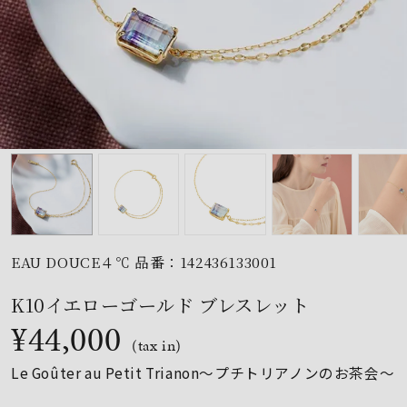
素材
カラー
誕生石
モチーフ
EAU DOUCE４℃ 品番：142436133001
石の色
K10イエローゴールド ブレスレット
¥44,000
ファッションテイス
(tax in)
ト
Le Goûter au Petit Trianon～プチトリアノンのお茶会～