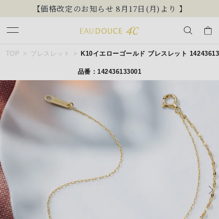
【価格改定のお知らせ 8月17日(月)より 】
キーワードで検索する
TOP
ブレスレット
K10イエローゴールド ブレスレット 142436133
品番：142436133001
人気検索キーワード
#summer
#ペア
#ダイヤモンド ネックレス
#エタニティ
#くまのプーさん
ブランド
EAU DOUCE４℃
カテゴリー
ブレスレット