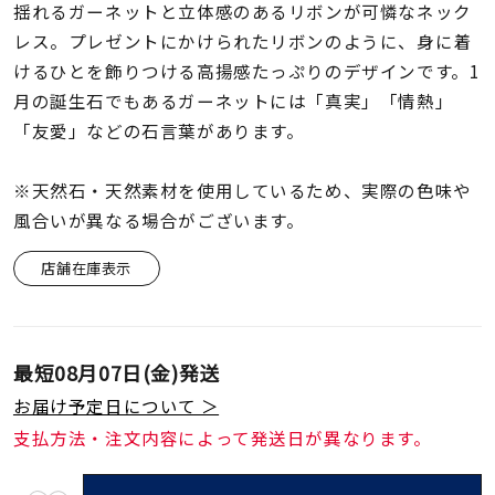
着用シーン
揺れるガーネットと立体感のあるリボンが可憐なネック
レス。プレゼントにかけられたリボンのように、身に着
けるひとを飾りつける高揚感たっぷりのデザインです。1
コレクション
月の誕生石でもあるガーネットには「真実」「情熱」
「友愛」などの石言葉があります。
レディース
～
リングサイズ
※天然石・天然素材を使用しているため、実際の色味や
風合いが異なる場合がございます。
メンズ
店舗在庫表示
～
リングサイズ
価格
¥0
¥400,
最短
08月07日(金)
発送
お届け予定日について ＞
支払方法・注文内容によって発送日が異なります。
在庫
在庫ありのみ
すべて表示