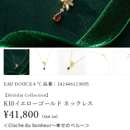
素材
カラー
誕生石
モチーフ
EAU DOUCE４℃ 品番：142446123005
石の色
【Holiday Collection】
K10イエローゴールド ネックレス
ファッションテイス
¥41,800
ト
(tax in)
＜Cloche du bonheur〜幸せのベル〜＞