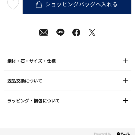
ショッピングバッグへ入れる
最
短
08
月
07
日
(金)
発
送
¥41,800
(tax
in)
素材・石・サイズ・仕様
返品交換について
ラッピング・梱包について