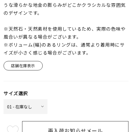
着用シーン
うな滑らかな地金の膨らみがどこかクラシカルな雰囲気
のデザインです。
コレクション
※天然石・天然素材を使用しているため、実際の色味や
風合いが異なる場合がございます。
レディース
※ボリューム(幅)のあるリングは、通常より着用時にサ
～
リングサイズ
イズが小さく感じる場合がございます。
店舗在庫表示
メンズ
～
リングサイズ
サイズ選択
価格
¥0
¥400,
在庫
在庫ありのみ
すべて表示
再入荷お知らせメール