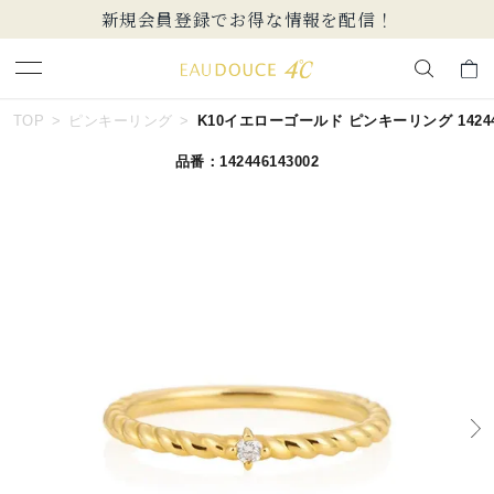
新規会員登録でお得な情報を配信！
キーワードで検索する
TOP
ピンキーリング
K10イエローゴールド ピンキーリング 142446
品番：142446143002
人気検索キーワード
#ペア
#ハーフエタニティリング
#エタニティ
#ダイヤモンド ネックレス
#eギフト
ブランド
EAU DOUCE４℃
カテゴリー
すべてのピンキーリング