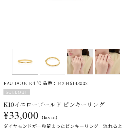
素材
カラー
誕生石
モチーフ
EAU DOUCE４℃ 品番：142446143002
石の色
SOLDOUT
K10イエローゴールド ピンキーリング
ファッションテイス
ト
¥33,000
(tax in)
ダイヤモンドが一粒留まったピンキーリング。流れるよ