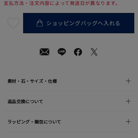
支払方法・注文内容によって発送日が異なります。
ショッピングバッグへ入れる
最
短
08
月
08
日
(土)
発
送
¥24,200
(tax
in)
素材・石・サイズ・仕様
返品交換について
ラッピング・梱包について