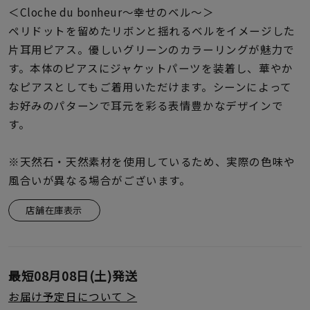
着用シーン
＜Cloche du bonheur〜幸せのベル〜＞
ペリドットを留めたリボンと揺れるベルをイメージした
コレクション
片耳用ピアス。優しいグリーンのカラーリングが魅力で
す。本体のピアスにジャケットパーツを装着し、華やか
なピアスとしてもご着用いただけます。シーンによって
レディース
お好みのパターンで耳元を彩る表情豊かなデザインで
～
リングサイズ
す。
メンズ
※天然石・天然素材を使用しているため、実際の色味や
～
リングサイズ
風合いが異なる場合がございます。
店舗在庫表示
価格
¥0
¥400,
最短
08月08日(土)
発送
在庫
在庫ありのみ
すべて表示
お届け予定日について ＞