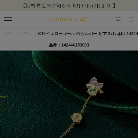
【価格改定のお知らせ 8月17日(月)より 】
キーワードで検索する
TOP
ピアス
K10イエローゴールド/シルバー ピアス/片耳用 142446
品番：142446153003
人気検索キーワード
#ペア
#ハーフエタニティリング
#エタニティ
#ダイヤモンド ネックレス
#eギフト
ブランド
EAU DOUCE４℃
カテゴリー
すべてのピアス