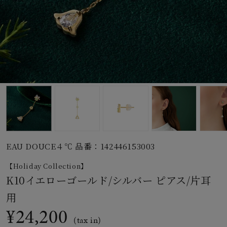
素材
カラー
誕生石
モチーフ
EAU DOUCE４℃ 品番：142446153003
石の色
【Holiday Collection】
K10イエローゴールド/シルバー ピアス/片耳
ファッションテイス
ト
用
¥24,200
(tax in)