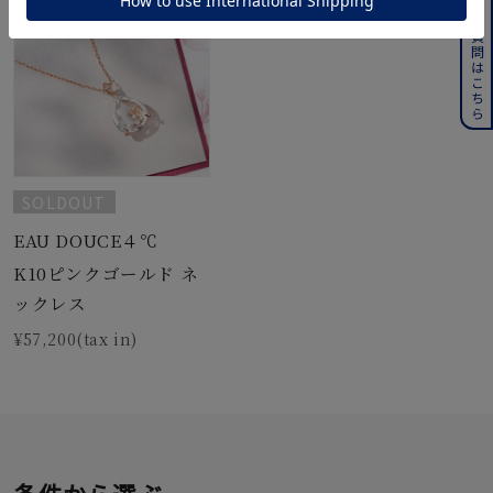
よくある質問はこちら
SOLDOUT
EAU DOUCE４℃
K10ピンクゴールド ネ
ックレス
¥57,200(tax in)