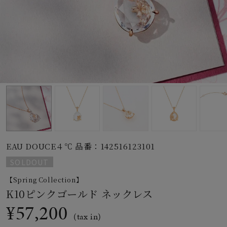
素材
カラー
誕生石
モチーフ
EAU DOUCE４℃ 品番：142516123101
石の色
SOLDOUT
【Spring Collection】
ファッションテイス
K10ピンクゴールド ネックレス
ト
¥57,200
(tax in)