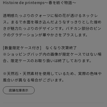
着用シーン
Histoire de printemps〜春を紡ぐ物語〜
透明感たっぷりのクォーツに桜の花が透けるネックレ
コレクション
ス。まるで水面を覗き込んだようなすっきりとした煌め
きが魅力たっぷりのデザインです。バチカン部分のピン
レディース
クのグラデーションが華やかさをプラスします。
～
リングサイズ
[数量限定ケース付き] なくなり次第終了
※ショッピングバッグ内の画像が限定ケースではない場
メンズ
～
合、限定ケースのお取り扱いは終了しております。
リングサイズ
※天然石・天然素材を使用しているため、実際の色味や
価格
風合いが異なる場合がございます。
¥0
¥400,
店舗在庫表示
在庫
在庫ありのみ
すべて表示