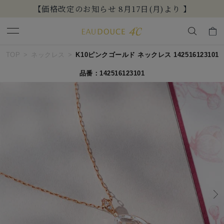
【価格改定のお知らせ 8月17日(月)より 】
キーワードで検索する
TOP
ネックレス
K10ピンクゴールド ネックレス 142516123101
品番：142516123101
人気検索キーワード
#summer
#ダイヤモンド ネックレス
#くまのプーさん
#ペア
#エタニティ
ブランド
EAU DOUCE４℃
カテゴリー
すべてのネックレス