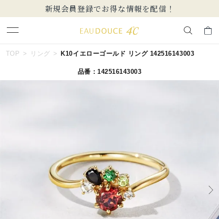
新規会員登録でお得な情報を配信！
キーワードで検索する
TOP
リング
K10イエローゴールド リング 142516143003
品番：142516143003
人気検索キーワード
#ペア
#eギフト
#ハーフエタニティリング
#刻印可
#メンズ ネックレス
ブランド
EAU DOUCE４℃
カテゴリー
すべてのジュエリー