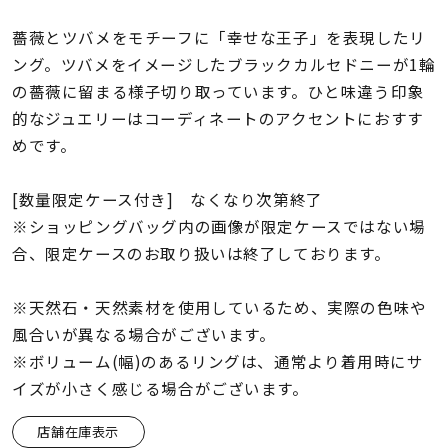
着用シーン
薔薇とツバメをモチーフに「幸せな王子」を表現したリ
ング。ツバメをイメージしたブラックカルセドニーが1輪
コレクション
の薔薇に留まる様子切り取っています。ひと味違う印象
的なジュエリーはコーディネートのアクセントにおすす
レディース
めです。
～
リングサイズ
[数量限定ケース付き] なくなり次第終了
※ショッピングバッグ内の画像が限定ケースではない場
メンズ
～
合、限定ケースのお取り扱いは終了しております。
リングサイズ
※天然石・天然素材を使用しているため、実際の色味や
価格
風合いが異なる場合がございます。
¥0
¥400,
※ボリューム(幅)のあるリングは、通常より着用時にサ
イズが小さく感じる場合がございます。
在庫
在庫ありのみ
すべて表示
店舗在庫表示