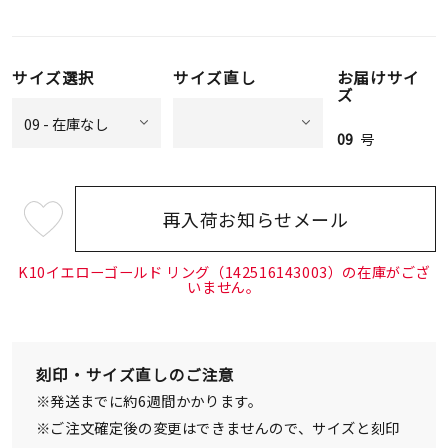
サイズ選択
サイズ直し
お届けサイ
ズ
09
号
再入荷お知らせメール
¥59,400
(tax
in)
K10イエローゴールド リング（142516143003）の在庫がござ
いません。
刻印・サイズ直しのご注意
※発送までに約6週間かかります。
※ご注文確定後の変更はできませんので、サイズと刻印