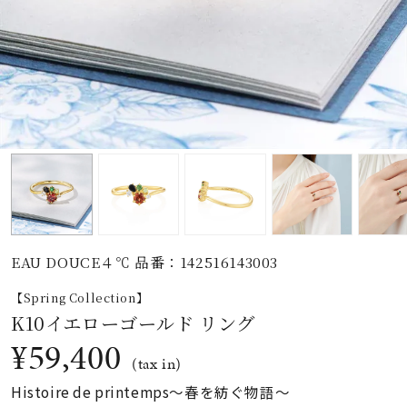
素材
カラー
誕生石
モチーフ
EAU DOUCE４℃ 品番：142516143003
石の色
【Spring Collection】
K10イエローゴールド リング
ファッションテイス
¥59,400
ト
(tax in)
Histoire de printemps〜春を紡ぐ物語〜