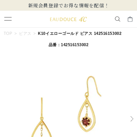
新規会員登録でお得な情報を配信！
キーワードで検索する
TOP
ピアス
K10イエローゴールド ピアス 142516153002
品番：142516153002
人気検索キーワード
#summer
#ペア
#ダイヤモンド ネックレス
#エタニティ
#くまのプーさん
ブランド
EAU DOUCE４℃
カテゴリー
すべてのピアス