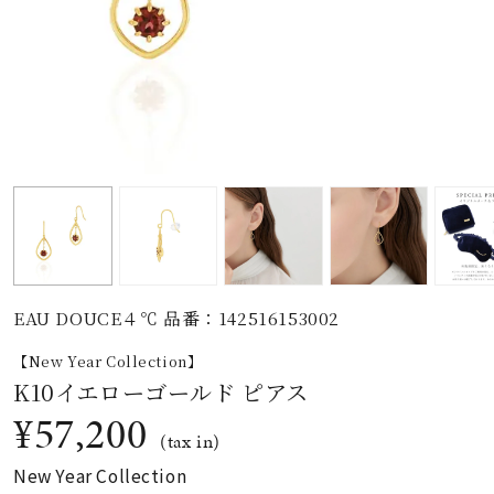
素材
カラー
誕生石
モチーフ
EAU DOUCE４℃ 品番：142516153002
石の色
【New Year Collection】
K10イエローゴールド ピアス
ファッションテイス
¥57,200
ト
(tax in)
New Year Collection