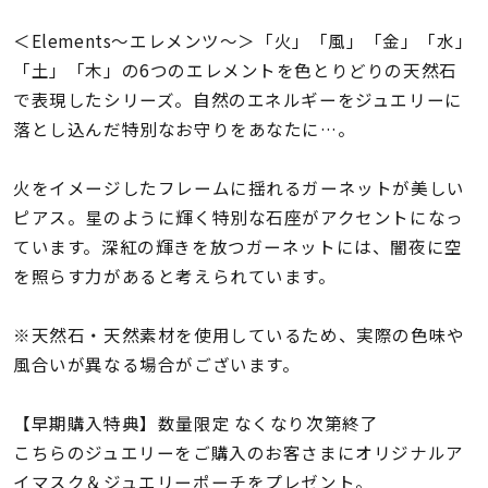
着用シーン
＜Elements〜エレメンツ〜＞「火」「風」「金」「水」
「土」「木」の6つのエレメントを色とりどりの天然石
コレクション
で表現したシリーズ。自然のエネルギーをジュエリーに
落とし込んだ特別なお守りをあなたに…。
レディース
～
リングサイズ
火をイメージしたフレームに揺れるガーネットが美しい
ピアス。星のように輝く特別な石座がアクセントになっ
ています。深紅の輝きを放つガーネットには、闇夜に空
メンズ
～
を照らす力があると考えられています。
リングサイズ
※天然石・天然素材を使用しているため、実際の色味や
価格
風合いが異なる場合がございます。
¥0
¥400,
【早期購入特典】数量限定 なくなり次第終了
在庫
在庫ありのみ
すべて表示
こちらのジュエリーをご購入のお客さまにオリジナルア
イマスク＆ジュエリーポーチをプレゼント。