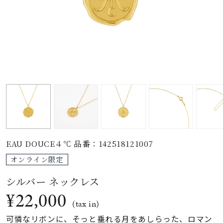
素材
カラー
誕生石
モチーフ
EAU DOUCE４℃ 品番：142518121007
石の色
オンライン限定
シルバー ネックレス
ファッションテイス
ト
¥22,000
(tax in)
可憐なリボンに、そっと垂れる月をあしらった、ロマン