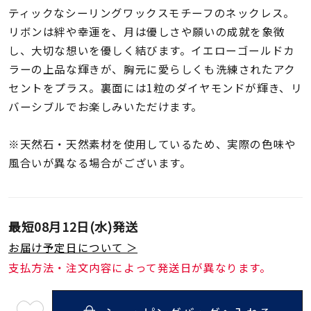
着用シーン
ティックなシーリングワックスモチーフのネックレス。
リボンは絆や幸運を、月は優しさや願いの成就を象徴
コレクション
し、大切な想いを優しく結びます。イエローゴールドカ
ラーの上品な輝きが、胸元に愛らしくも洗練されたアク
セントをプラス。裏面には1粒のダイヤモンドが輝き、リ
レディース
～
バーシブルでお楽しみいただけます。
リングサイズ
※天然石・天然素材を使用しているため、実際の色味や
メンズ
風合いが異なる場合がございます。
～
リングサイズ
最短
08月12日(水)
発送
価格
¥0
¥400,
お届け予定日について ＞
支払方法・注文内容によって発送日が異なります。
在庫
在庫ありのみ
すべて表示