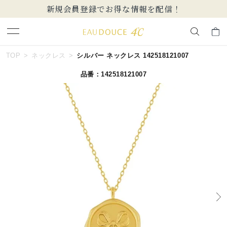
新規会員登録でお得な情報を配信！
キーワードで検索する
TOP
ネックレス
シルバー ネックレス 142518121007
品番：142518121007
人気検索キーワード
#summer
#ダイヤモンド ネックレス
#くまのプーさん
#エタニティ
#ジュエリー
ブランド
EAU DOUCE４℃
カテゴリー
すべてのネックレス