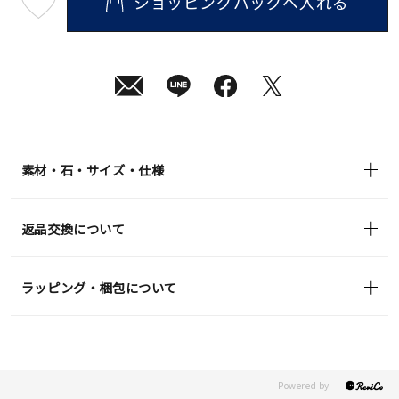
ショッピングバッグへ入れる
最
短
08
月
12
日
(水)
発
送
¥22,000
(tax
in)
素材・石・サイズ・仕様
返品交換について
ラッピング・梱包について