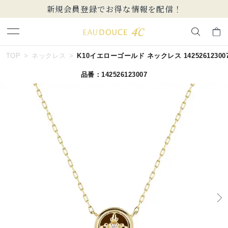
新規会員登録でお得な情報を配信！
キーワードで検索する
TOP
ネックレス
K10イエローゴールド ネックレス 14252612300
品番：142526123007
人気検索キーワード
#summer
#ダイヤモンド ネックレス
#くまのプーさん
#ペア
#エタニティ
ブランド
EAU DOUCE４℃
カテゴリー
すべてのネックレス