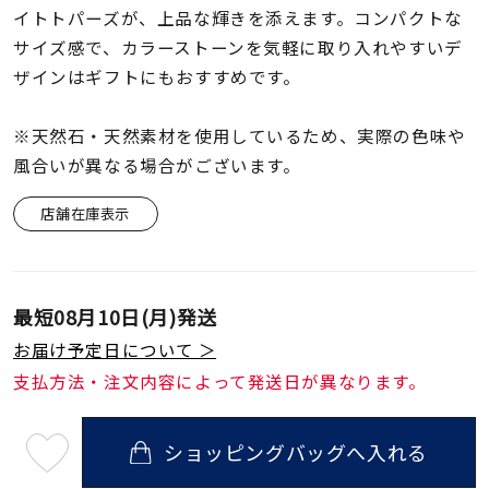
着用シーン
イトトパーズが、上品な輝きを添えます。コンパクトな
サイズ感で、カラーストーンを気軽に取り入れやすいデ
コレクション
ザインはギフトにもおすすめです。
※天然石・天然素材を使用しているため、実際の色味や
レディース
風合いが異なる場合がございます。
～
リングサイズ
店舗在庫表示
メンズ
～
リングサイズ
最短
08月10日(月)
発送
お届け予定日について ＞
価格
¥0
¥400,
支払方法・注文内容によって発送日が異なります。
在庫
在庫ありのみ
すべて表示
ショッピングバッグへ入れる
最
短
08