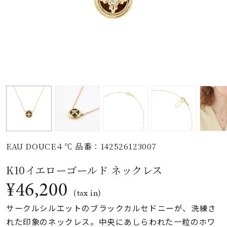
素材
カラー
誕生石
モチーフ
EAU DOUCE４℃ 品番：142526123007
石の色
K10イエローゴールド ネックレス
¥46,200
ファッションテイス
(tax in)
ト
サークルシルエットのブラックカルセドニーが、洗練さ
れた印象のネックレス。中央にあしらわれた一粒のホワ