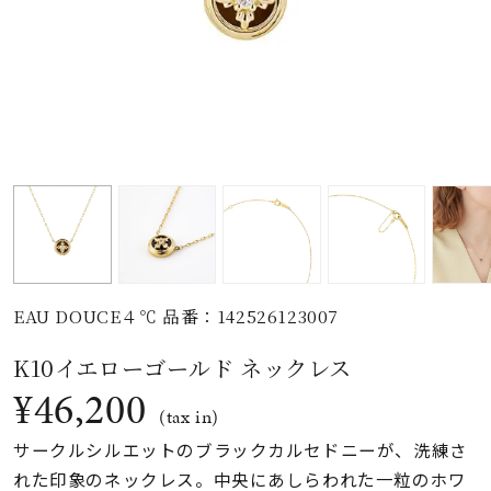
素材
カラー
誕生石
モチーフ
EAU DOUCE４℃ 品番：142526123007
石の色
K10イエローゴールド ネックレス
¥46,200
ファッションテイス
(tax in)
ト
サークルシルエットのブラックカルセドニーが、洗練さ
れた印象のネックレス。中央にあしらわれた一粒のホワ