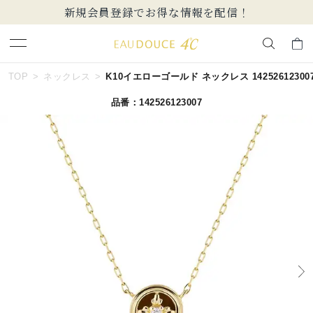
新規会員登録でお得な情報を配信！
キーワードで検索する
TOP
ネックレス
K10イエローゴールド ネックレス 14252612300
品番：142526123007
人気検索キーワード
#summer
#ダイヤモンド ネックレス
#くまのプーさん
#エタニティ
#ジュエリー
ブランド
EAU DOUCE４℃
カテゴリー
すべてのジュエリー