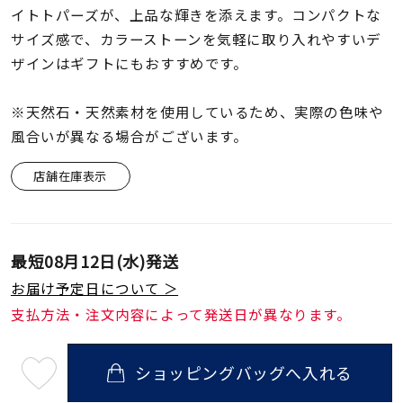
着用シーン
イトトパーズが、上品な輝きを添えます。コンパクトな
サイズ感で、カラーストーンを気軽に取り入れやすいデ
コレクション
ザインはギフトにもおすすめです。
※天然石・天然素材を使用しているため、実際の色味や
レディース
風合いが異なる場合がございます。
～
リングサイズ
店舗在庫表示
メンズ
～
リングサイズ
最短
08月12日(水)
発送
お届け予定日について ＞
価格
¥0
¥400,
支払方法・注文内容によって発送日が異なります。
在庫
在庫ありのみ
すべて表示
ショッピングバッグへ入れる
最
短
08