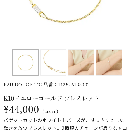
素材
カラー
誕生石
モチーフ
EAU DOUCE４℃ 品番：142526133002
石の色
K10イエローゴールド ブレスレット
¥44,000
ファッションテイス
(tax in)
ト
バゲットカットのホワイトトパーズが、すっきりとした
輝きを放つブレスレット。2種類のチェーンが織りなすコ