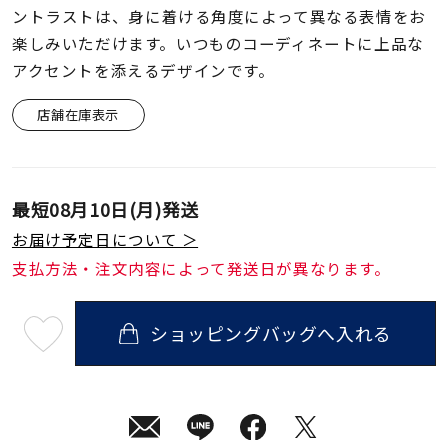
着用シーン
ントラストは、身に着ける角度によって異なる表情をお
楽しみいただけます。いつものコーディネートに上品な
コレクション
アクセントを添えるデザインです。
店舗在庫表示
レディース
～
リングサイズ
最短
08月10日(月)
発送
メンズ
お届け予定日について ＞
～
リングサイズ
支払方法・注文内容によって発送日が異なります。
価格
ショッピングバッグへ入れる
¥0
¥400,
最
短
08
月
10
日
在庫
在庫ありのみ
すべて表示
(月)
発
送