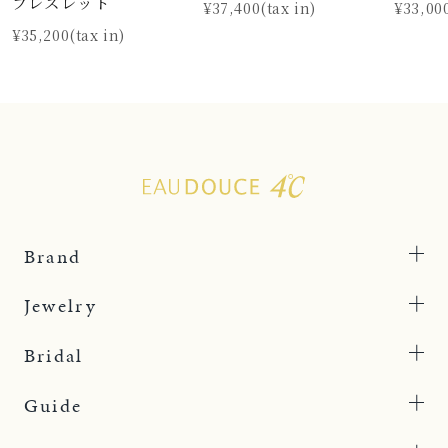
ブレスレット
¥37,400(tax in)
¥33,000
¥35,200(tax in)
Brand
Jewelry
Bridal
Guide