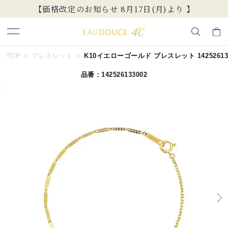
【価格改定のお知らせ 8月17日(月)より 】
キーワードで検索する
TOP
ブレスレット
K10イエローゴールド ブレスレット 142526133
品番：142526133002
人気検索キーワード
#summer
#ペア
#ダイヤモンド ネックレス
#エタニティ
#くまのプーさん
ブランド
EAU DOUCE４℃
カテゴリー
ブレスレット