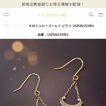
新規会員登録でお得な情報を配信！
キーワードで検索する
TOP
ピアス
K10イエローゴールド ピアス 142526153001
品番：142526153001
人気検索キーワード
#summer
#ダイヤモンド ネックレス
#くまのプーさん
#ペア
#エタニティ
ブランド
EAU DOUCE４℃
カテゴリー
すべてのピアス