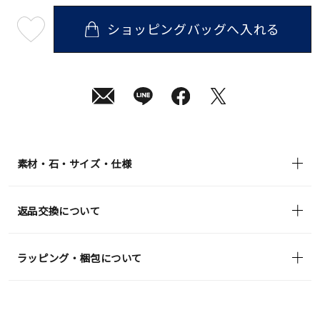
ショッピングバッグへ入れる
最
短
08
月
10
日
(月)
発
送
¥44,000
(tax
in)
素材・石・サイズ・仕様
返品交換について
ラッピング・梱包について