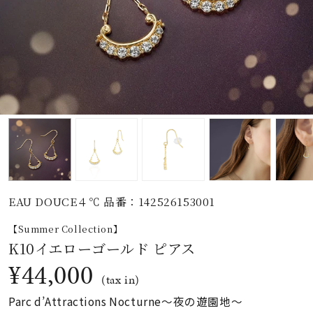
素材
カラー
誕生石
モチーフ
EAU DOUCE４℃ 品番：142526153001
石の色
【Summer Collection】
K10イエローゴールド ピアス
ファッションテイス
¥44,000
ト
(tax in)
Parc d’Attractions Nocturne〜夜の遊園地〜