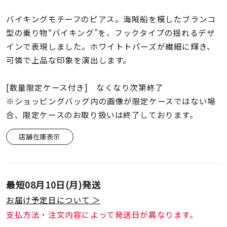
着用シーン
バイキングモチーフのピアス。海賊船を模したブランコ
型の乗り物“バイキング”を、フックタイプの揺れるデザ
コレクション
インで表現しました。ホワイトトパーズが繊細に輝き、
可憐で上品な印象を演出します。
レディース
～
リングサイズ
[数量限定ケース付き] なくなり次第終了
※ショッピングバッグ内の画像が限定ケースではない場
合、限定ケースのお取り扱いは終了しております。
メンズ
～
リングサイズ
店舗在庫表示
価格
¥0
¥400,
最短
08月10日(月)
発送
お届け予定日について ＞
在庫
在庫ありのみ
すべて表示
支払方法・注文内容によって発送日が異なります。