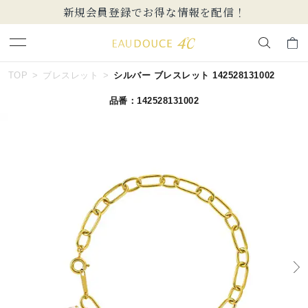
新規会員登録でお得な情報を配信！
キーワードで検索する
TOP
ブレスレット
シルバー ブレスレット 142528131002
品番：142528131002
人気検索キーワード
#summer
#ペア
#ダイヤモンド ネックレス
#エタニティ
#くまのプーさん
ブランド
EAU DOUCE４℃
カテゴリー
すべてのジュエリー