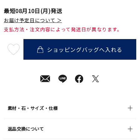
最短
08月10日(月)
発送
お届け予定日について ＞
支払方法・注文内容によって発送日が異なります。
ショッピングバッグへ入れる
最
短
08
月
10
日
(月)
発
送
¥37,400
(tax
in)
素材・石・サイズ・仕様
返品交換について