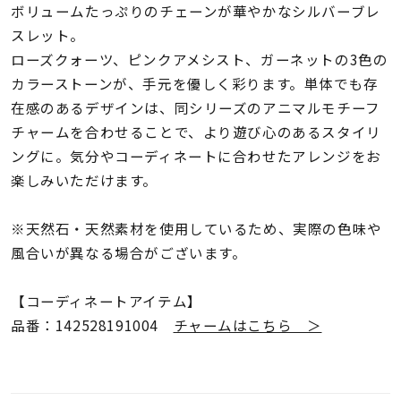
着用シーン
ボリュームたっぷりのチェーンが華やかなシルバーブレ
スレット。
ローズクォーツ、ピンクアメシスト、ガーネットの3色の
コレクション
カラーストーンが、手元を優しく彩ります。単体でも存
在感のあるデザインは、同シリーズのアニマルモチーフ
レディース
チャームを合わせることで、より遊び心のあるスタイリ
～
リングサイズ
ングに。気分やコーディネートに合わせたアレンジをお
楽しみいただけます。
メンズ
～
※天然石・天然素材を使用しているため、実際の色味や
リングサイズ
風合いが異なる場合がございます。
価格
¥0
¥400,
【コーディネートアイテム】
品番：142528191004
チャームはこちら ＞
在庫
在庫ありのみ
すべて表示