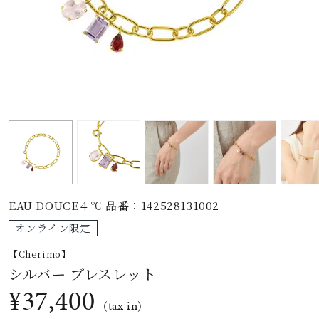
素材
カラー
誕生石
モチーフ
EAU DOUCE４℃ 品番：142528131002
石の色
オンライン限定
【Cherimo】
ファッションテイス
シルバー ブレスレット
ト
¥37,400
(tax in)