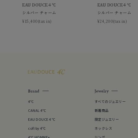
EAU DOUCE４℃
EAU DOUCE４℃
在庫
在
シルバー チャーム
シルバー チャーム
¥15,400(tax in)
¥24,200(tax in)
Brand
Jewelry
4℃
すべてのジュエリー
CANAL 4℃
新着商品
EAU DOUCE４℃
限定ジュエリー
cofl by 4℃
ネックレス
4℃ HOMME+
リング