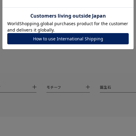
ナ
K18
K10
K7
ゴールド
シルバー
ステ
ーカラー
ピンクカラー
ホワイトカラー
トリプルカラー
誕生石
2月の誕生石
3月の誕生石
4月の誕生石
5月の
誕生石
8月の誕生石
9月の誕生石
10月の誕生石
11
材
モチーフ
誕生石
リセット
絞り込んで検索する
ハート
一粒
三石
パヴェ
ライン
馬蹄
ダブルループ
星座
イニシャル
リボン
その他
ホワイト
ピンク
パープル
ブルー
グリーン
マルチカラー