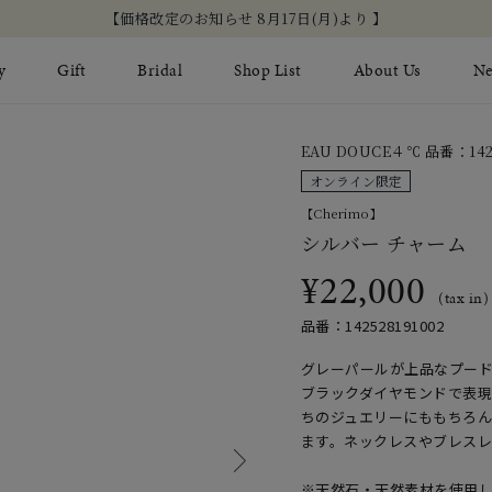
新規会員登録でお得な情報を配信！
y
Gift
Bridal
Shop List
About Us
N
EAU DOUCE４℃ 品番：1425
Limited Jewelry
Necklace
Fashion Jewelry
Brida
オンライン限定
Earring
Ear Cuff
【Cherimo】
ジュエリーケア
永久保
シルバー チャーム
on
Jewelry Pouch
Adjuster
ブライ
¥22,000
(tax in)
ブライ
品番：142528191002
グレーパールが上品なプー
ブラックダイヤモンドで表
ちのジュエリーにももちろ
ます。ネックレスやブレス
※天然石・天然素材を使用