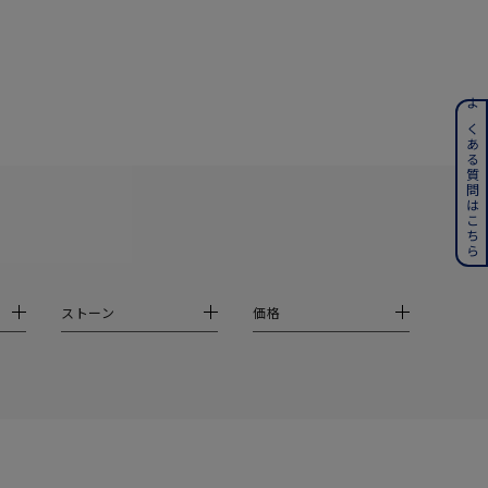
ンレス
よくある質問はこちら
その他
誕生石
6月の誕生石
月の誕生石
12月の誕生石
ストーン
価格
ムーン
フラワー
イエロー
ブラウン