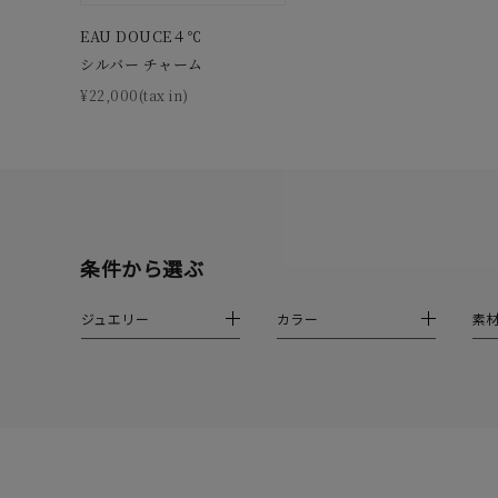
EAU DOUCE４℃
カテゴリー
シルバー チャーム
¥22,000(tax in)
素材
プラチ
カラー
イエロ
1月の
条件から選ぶ
誕生石
7月の
ジュエリー
カラー
素
しずく
モチーフ
クロス
クリア
石の色
レッド