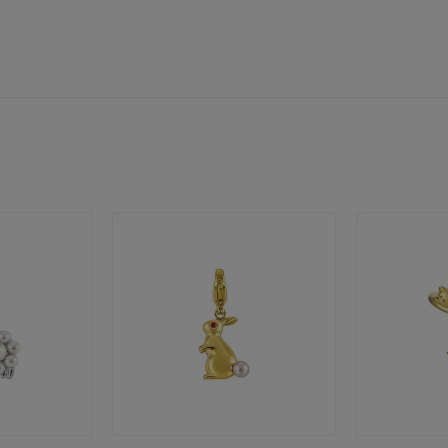
ニン
エレガント
カジュアル
フォーマル
モード
ス
ご褒美
記念日
誕生日
気分転換
デート
ジュエリー
腕周りジュエリー
ペアジュエリー
ベストセレ
ンラインショップ限定
～
～
¥400,00