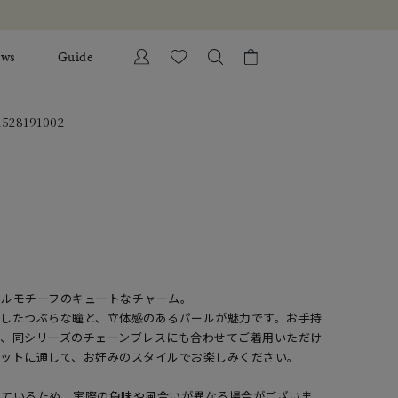
ews
Guide
カートに商品がありません。
28191002
Ring
l Jewelry
Bracelet
証
ダルサービス
ダルリングの選び方
ドルモチーフのキュートなチャーム。
現したつぶらな瞳と、立体感のあるパールが魅力です。お手持
ん、同シリーズのチェーンブレスにも合わせてご着用いただけ
レットに通して、お好みのスタイルでお楽しみください。
しているため、実際の色味や風合いが異なる場合がございま