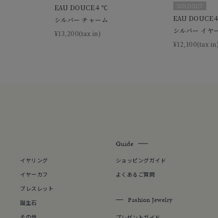
SOLDOUT
EAU DOUCE４℃
庫ありのみ
すべて表示
EAU DOUCE
シルバー チャーム
シルバー イヤ
¥13,200(tax in)
¥12,100(tax in
Guide
イヤリング
ショッピングガイド
イヤーカフ
よくあるご質問
ブレスレット
Fashion Jewelry
誕生石
その他
プレゼントガイド