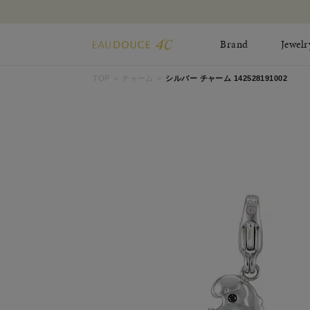
Brand
Jewelr
TOP
チャーム
シルバー チャーム 142528191002
All Jewelry
New Item
Online Shop
Pinky Ring
Pierced Earrings
ショッピングガイド
Bangle
Birthday Collecti
よくあるご質問