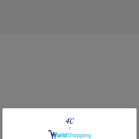
#ハーフエタニティリング
#エタニティ
#ダイヤモンド ネックレス