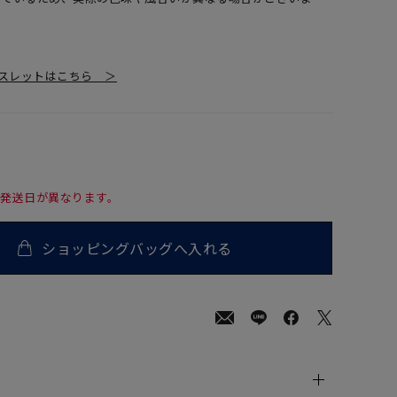
スレットはこちら ＞
て発送日が異なります。
ショッピングバッグへ入れる
00
(tax
in)