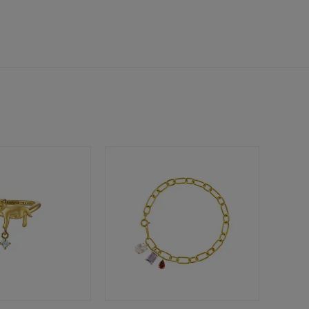
シンプル
ユニセックス
結婚式
推し活
クション
0