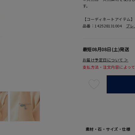
す。
【コーディネートアイテム】
品番：142528131004
ブレ
最短
08月08日(土)
発送
お届け予定日について ＞
支払方法・注文内容によっ
最
短
08
月
08
日
(土)
発
送
¥22,0
素材・石・サイズ・仕様