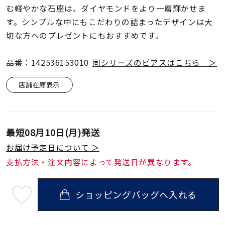
着用シーン
む軽やかな石座は、ダイヤモンドをより一層輝かせま
す。シンプルな中にもこだわりの詰まったデザインは大
コレクション
切な方へのプレゼントにもおすすめです。
品番：142536153010
同シリーズのピアスはこちら ＞
レディース
～
リングサイズ
店舗在庫表示
メンズ
～
リングサイズ
最短
08月10日(月)
発送
お届け予定日について ＞
支払方法・注文内容によって発送日が異なります。
価格
¥0
¥400,
ショッピングバッグへ入れる
最
短
在庫
在庫ありのみ
すべて表示
08
月
10