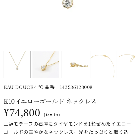
素材
カラー
誕生石
モチーフ
EAU DOUCE４℃ 品番：142536123008
石の色
K10イエローゴールド ネックレス
¥74,800
ファッションテイス
(tax in)
ト
王冠モチーフの石座にダイヤモンドを1粒留めたイエロー
ゴールドの華やかなネックレス。光をたっぷりと取り込