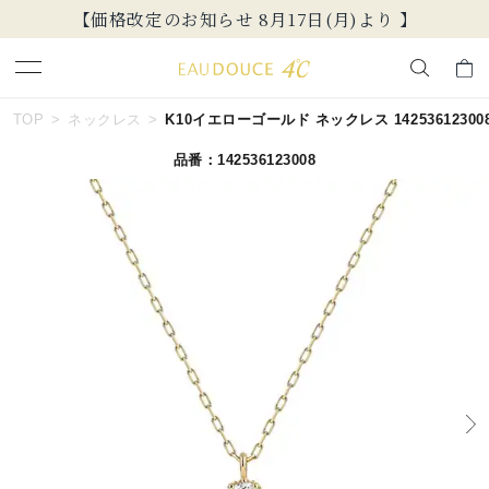
【価格改定のお知らせ 8月17日(月)より 】
キーワードで検索する
TOP
ネックレス
K10イエローゴールド ネックレス 14253612300
品番：142536123008
人気検索キーワード
#summer
#ペア
#ダイヤモンド ネックレス
#エタニティ
#くまのプーさん
ブランド
EAU DOUCE４℃
カテゴリー
すべてのジュエリー