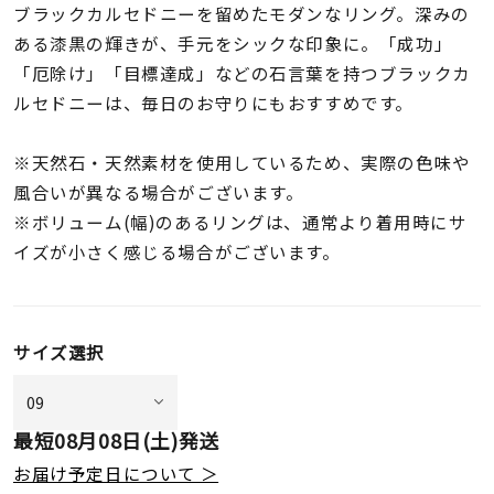
着用シーン
ブラックカルセドニーを留めたモダンなリング。深みの
ある漆黒の輝きが、手元をシックな印象に。「成功」
「厄除け」「目標達成」などの石言葉を持つブラックカ
コレクション
ルセドニーは、毎日のお守りにもおすすめです。
レディース
※天然石・天然素材を使用しているため、実際の色味や
～
リングサイズ
風合いが異なる場合がございます。
※ボリューム(幅)のあるリングは、通常より着用時にサ
イズが小さく感じる場合がございます。
メンズ
～
リングサイズ
サイズ選択
価格
¥0
¥400,
最短
08月08日(土)
発送
在庫
在庫ありのみ
すべて表示
お届け予定日について ＞