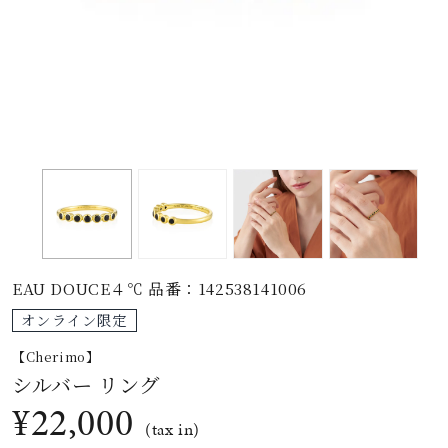
素材
カラー
誕生石
モチーフ
EAU DOUCE４℃ 品番：142538141006
石の色
オンライン限定
【Cherimo】
ファッションテイス
シルバー リング
ト
¥22,000
(tax in)