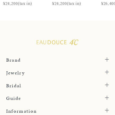
¥24,200(tax in)
¥24,200(tax in)
¥26,400
Brand
Jewelry
Bridal
Guide
Information