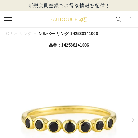
新規会員登録でお得な情報を配信！
キーワードで検索する
TOP
リング
シルバー リング 142538141006
品番：142538141006
人気検索キーワード
#ペア
#ハーフエタニティリング
#エタニティ
#ダイヤモンド ネックレス
#eギフト
ブランド
EAU DOUCE４℃
カテゴリー
すべてのジュエリー