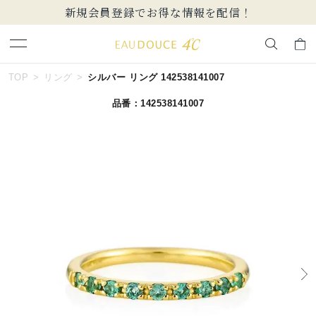
新規会員登録でお得な情報を配信！
キーワードで検索する
TOP
リング
シルバー リング 142538141007
品番：142538141007
人気検索キーワード
#ペア
#ハーフエタニティリング
#エタニティ
#ダイヤモンド ネックレス
#eギフト
ブランド
EAU DOUCE４℃
カテゴリー
すべてのジュエリー