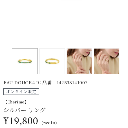
素材
カラー
誕生石
モチーフ
EAU DOUCE４℃ 品番：142538141007
石の色
オンライン限定
【Cherimo】
ファッションテイス
シルバー リング
ト
¥19,800
(tax in)