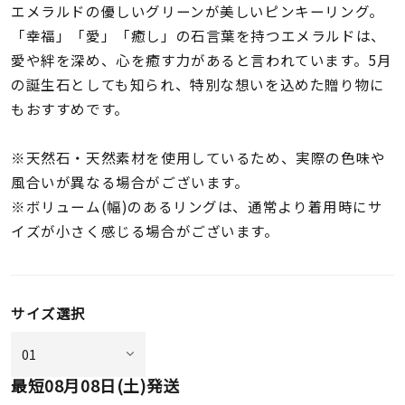
着用シーン
エメラルドの優しいグリーンが美しいピンキーリング。
「幸福」「愛」「癒し」の石言葉を持つエメラルドは、
愛や絆を深め、心を癒す力があると言われています。5月
コレクション
の誕生石としても知られ、特別な想いを込めた贈り物に
もおすすめです。
レディース
～
リングサイズ
※天然石・天然素材を使用しているため、実際の色味や
風合いが異なる場合がございます。
※ボリューム(幅)のあるリングは、通常より着用時にサ
メンズ
～
イズが小さく感じる場合がございます。
リングサイズ
価格
¥0
¥400,
サイズ選択
在庫
在庫ありのみ
すべて表示
最短
08月08日(土)
発送