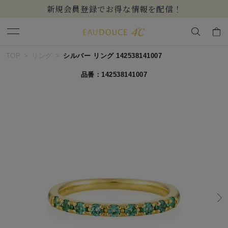
新規会員登録でお得な情報を配信！
キーワードで検索する
TOP
リング
シルバー リング 142538141007
品番：142538141007
人気検索キーワード
#summer
#ダイヤモンド ネックレス
#くまのプーさん
#ペア
#エタニティ
ブランド
EAU DOUCE４℃
カテゴリー
すべてのジュエリー