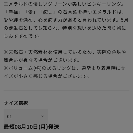
着用シーン
エメラルドの優しいグリーンが美しいピンキーリング。
「幸福」「愛」「癒し」の石言葉を持つエメラルドは、
愛や絆を深め、心を癒す力があると言われています。5月
コレクション
の誕生石としても知られ、特別な想いを込めた贈り物に
もおすすめです。
レディース
～
リングサイズ
※天然石・天然素材を使用しているため、実際の色味や
風合いが異なる場合がございます。
※ボリューム(幅)のあるリングは、通常より着用時にサ
メンズ
～
イズが小さく感じる場合がございます。
リングサイズ
価格
¥0
¥400,
サイズ選択
在庫
在庫ありのみ
すべて表示
最短
08月10日(月)
発送