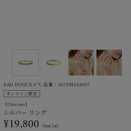
素材
カラー
誕生石
モチーフ
EAU DOUCE４℃ 品番：142538141007
石の色
オンライン限定
【Cherimo】
ファッションテイス
シルバー リング
ト
¥19,800
(tax in)