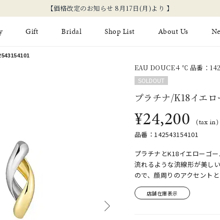
新規会員登録でお得な情報を配信！
y
Gift
Bridal
Shop List
About Us
N
43154101
EAU DOUCE４℃ 品番：1425
Limited Jewelry
Necklace
Fashion Jewelry
Brida
SOLDOUT
Earring
Ear Cuff
プラチナ/K18イエ
ジュエリーケア
永久保
¥24,200
on
Jewelry Pouch
Adjuster
ブライ
(tax in)
品番：142543154101
ブライ
プラチナとK18イエローゴ
流れるような流線形が美し
ので、顔周りのアクセントと
店舗在庫表示