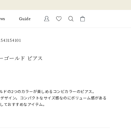
ews
Guide
カートに商品がありません。
43154101
Ring
l Jewelry
Bracelet
ローゴールド ピアス
証
ダルサービス
ダルリングの選び方
ールドの2つのカラーが楽しめるコンビカラーのピアス。
いデザイン。コンパクトなサイズ感なのにボリューム感がある
しておすすめなアイテム。