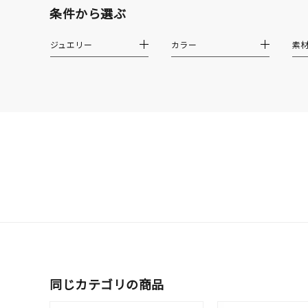
素材
プラチ
条件から選ぶ
カラー
イエロ
ジュエリー
カラー
素
1月の
誕生石
7月の
しずく
モチーフ
クロス
クリア
石の色
レッド
ファッションテイスト
フェミ
同じカテゴリの商品
着用シーン
オフィ