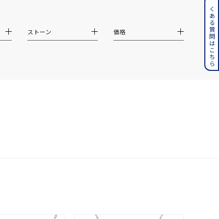
ンレス
よくある質問はこちら
その他
ストーン
価格
誕生石
6月の誕生石
月の誕生石
12月の誕生石
ムーン
フラワー
イエロー
ブラウン
シンプル
ユニセックス
結婚式
推し活