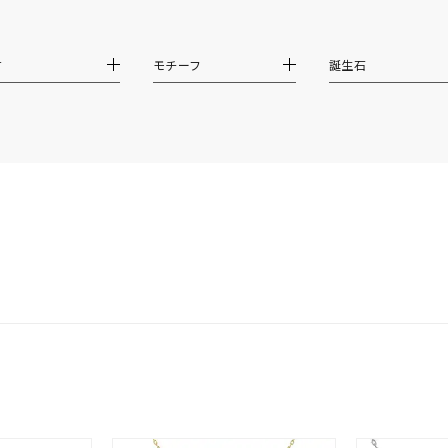
ナ
K18
K10
K7
ゴールド
シルバー
ステ
ーカラー
ピンクカラー
ホワイトカラー
トリプルカラー
材
モチーフ
誕生石
誕生石
2月の誕生石
3月の誕生石
4月の誕生石
5月の
誕生石
8月の誕生石
9月の誕生石
10月の誕生石
11
リセット
絞り込んで検索する
ハート
一粒
三石
パヴェ
ライン
馬蹄
ダブルループ
星座
イニシャル
リボン
その他
ホワイト
ピンク
パープル
ブルー
グリーン
マルチカラー
ニン
エレガント
カジュアル
フォーマル
モード
ス
ご褒美
記念日
誕生日
気分転換
デート