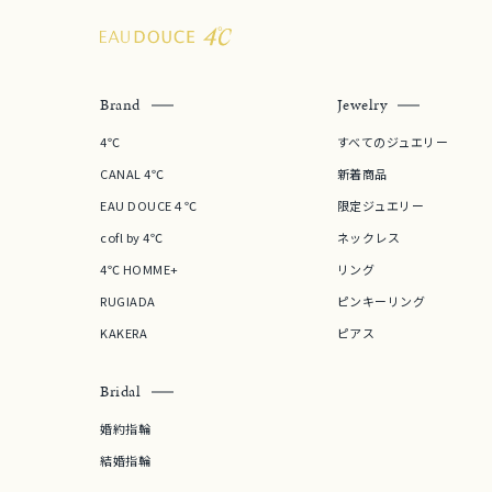
Brand
Jewelry
4℃
すべてのジュエリー
CANAL 4℃
新着商品
EAU DOUCE４℃
限定ジュエリー
cofl by 4℃
ネックレス
4℃ HOMME+
リング
RUGIADA
ピンキーリング
KAKERA
ピアス
Bridal
婚約指輪
結婚指輪