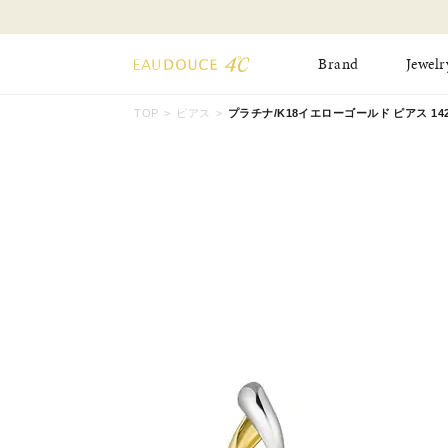
Brand
Jewelr
TOP
ピアス
プラチナ/K18イエローゴールド ピアス 1425
All Jewelry
New Item
Online Shop
Pinky Ring
Pierced Earrings
ショッピングガイド
Bangle
Birthday Collecti
よくあるご質問