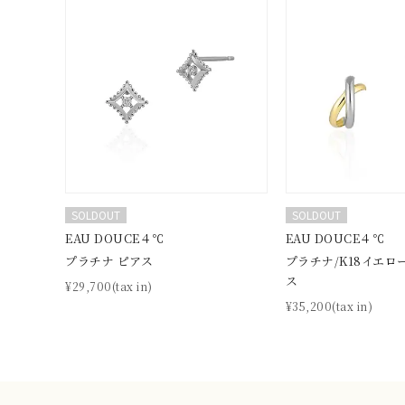
耳周り
コレクション
公式オ
レディース
リングサイズ
メンズ
SOLDOUT
SOLDOUT
リングサイズ
EAU DOUCE４℃
EAU DOUCE４℃
プラチナ ピアス
プラチナ/K18イエロ
価格
¥0
ス
¥29,700(tax in)
¥35,200(tax in)
在庫
在