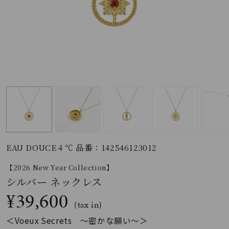
素材
カラー
誕生石
モチーフ
EAU DOUCE４℃ 品番：142546123012
石の色
【2026 New Year Collection】
シルバー ネックレス
ファッションテイス
¥39,600
ト
(tax in)
＜Voeux Secrets 〜密かな願い〜＞