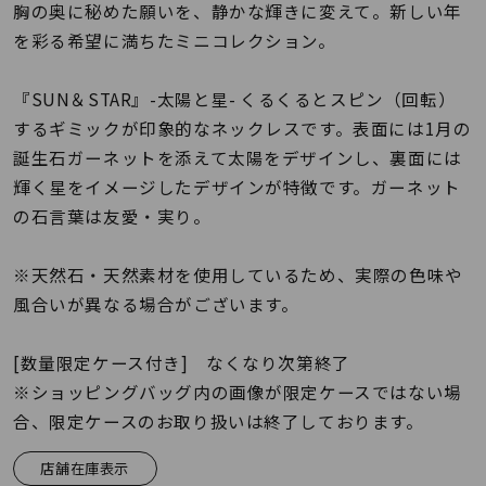
着用シーン
胸の奥に秘めた願いを、静かな輝きに変えて。新しい年
を彩る希望に満ちたミニコレクション。
コレクション
『SUN＆STAR』-太陽と星- くるくるとスピン（回転）
するギミックが印象的なネックレスです。表面には1月の
レディース
誕生石ガーネットを添えて太陽をデザインし、裏面には
～
リングサイズ
輝く星をイメージしたデザインが特徴です。ガーネット
の石言葉は友愛・実り。
メンズ
～
※天然石・天然素材を使用しているため、実際の色味や
リングサイズ
風合いが異なる場合がございます。
価格
[数量限定ケース付き] なくなり次第終了
¥0
¥400,
※ショッピングバッグ内の画像が限定ケースではない場
合、限定ケースのお取り扱いは終了しております。
在庫
在庫ありのみ
すべて表示
店舗在庫表示