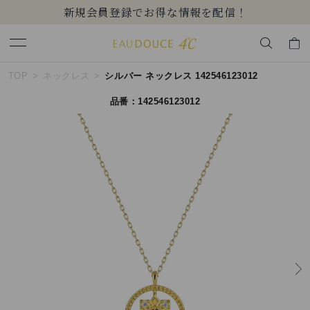
【価格改定のお知らせ 8月17日(月)より 】
キーワードで検索する
TOP
ネックレス
シルバー ネックレス 142546123012
品番：142546123012
人気検索キーワード
#summer
#ペア
#ダイヤモンド ネックレス
#エタニティ
#くまのプーさん
ブランド
EAU DOUCE４℃
カテゴリー
すべてのジュエリー