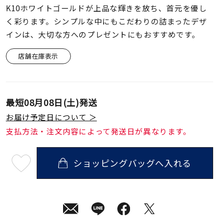
着用シーン
K10ホワイトゴールドが上品な輝きを放ち、首元を優し
く彩ります。シンプルな中にもこだわりの詰まったデザ
コレクション
インは、大切な方へのプレゼントにもおすすめです。
店舗在庫表示
レディース
～
リングサイズ
最短
08月08日(土)
発送
メンズ
お届け予定日について ＞
～
リングサイズ
支払方法・注文内容によって発送日が異なります。
価格
ショッピングバッグへ入れる
¥0
¥400,
最
短
08
月
08
日
在庫
在庫ありのみ
すべて表示
(土)
発
送