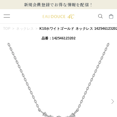
新規会員登録でお得な情報を配信！
キーワードで検索する
TOP
ネックレス
K10ホワイトゴールド ネックレス 14254612320
品番：142546123202
人気検索キーワード
#ペア
#ハーフエタニティリング
#エタニティ
#ダイヤモンド ネックレス
#eギフト
ブランド
EAU DOUCE４℃
カテゴリー
すべてのジュエリー