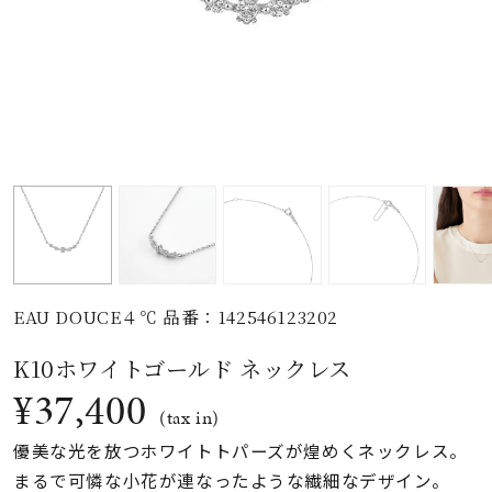
素材
カラー
誕生石
モチーフ
EAU DOUCE４℃ 品番：142546123202
石の色
K10ホワイトゴールド ネックレス
¥37,400
ファッションテイス
(tax in)
ト
優美な光を放つホワイトトパーズが煌めくネックレス。
まるで可憐な小花が連なったような繊細なデザイン。