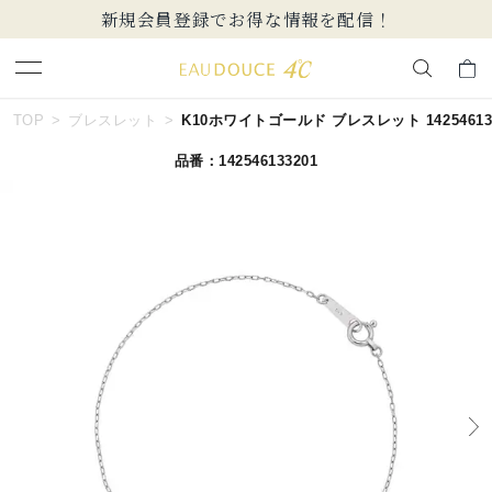
新規会員登録でお得な情報を配信！
キーワードで検索する
TOP
ブレスレット
K10ホワイトゴールド ブレスレット 142546133
品番：142546133201
人気検索キーワード
#summer
#ペア
#ダイヤモンド ネックレス
#エタニティ
#くまのプーさん
ブランド
EAU DOUCE４℃
カテゴリー
ブレスレット