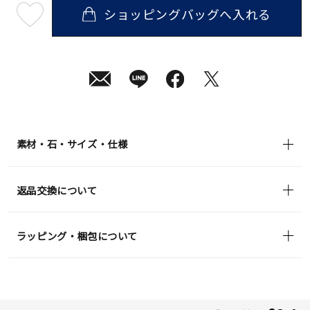
ショッピングバッグへ入れる
最
短
08
月
10
日
(月)
発
送
¥35,200
(tax
in)
素材・石・サイズ・仕様
返品交換について
ラッピング・梱包について