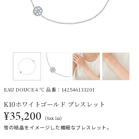
素材
カラー
誕生石
モチーフ
EAU DOUCE４℃ 品番：142546133201
石の色
K10ホワイトゴールド ブレスレット
¥35,200
ファッションテイス
(tax in)
ト
雪の結晶をイメージした繊細なブレスレット。