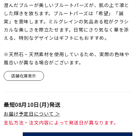
着用シーン
澄んだブルーが美しいブルートパーズが、肌の上で凛と
した輝きを放ちます。ブルートパーズは「希望」「誠
コレクション
実」を意味します。ミルグレインの気品ある粒がクラシ
カルな美しさを際立たせます。日常にさり気なく華を添
える、特別なデザインはギフトにもおすすめ。
レディース
～
リングサイズ
※天然石・天然素材を使用しているため、実際の色味や
風合いが異なる場合がございます。
メンズ
～
店舗在庫表示
リングサイズ
価格
¥0
¥400,
最短
08月10日(月)
発送
お届け予定日について ＞
支払方法・注文内容によって発送日が異なります。
在庫
在庫ありのみ
すべて表示