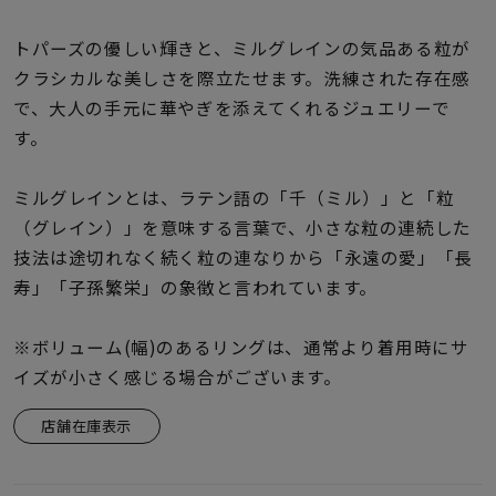
着用シーン
トパーズの優しい輝きと、ミルグレインの気品ある粒が
コレクション
クラシカルな美しさを際立たせます。洗練された存在感
で、大人の手元に華やぎを添えてくれるジュエリーで
す。
レディース
～
リングサイズ
ミルグレインとは、ラテン語の「千（ミル）」と「粒
（グレイン）」を意味する言葉で、小さな粒の連続した
技法は途切れなく続く粒の連なりから「永遠の愛」「長
メンズ
～
寿」「子孫繁栄」の象徴と言われています。
リングサイズ
※ボリューム(幅)のあるリングは、通常より着用時にサ
価格
¥0
¥400,
イズが小さく感じる場合がございます。
店舗在庫表示
在庫
在庫ありのみ
すべて表示