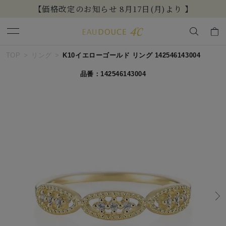
【価格改定のお知らせ 8月17日(月)より 】
キーワードで検索する
TOP
リング
K10イエローゴールド リング 142546143004
品番：142546143004
人気検索キーワード
#summer
#ダイヤモンド ネックレス
#くまのプーさん
#ペア
#エタニティ
ブランド
EAU DOUCE４℃
カテゴリー
すべてのジュエリー