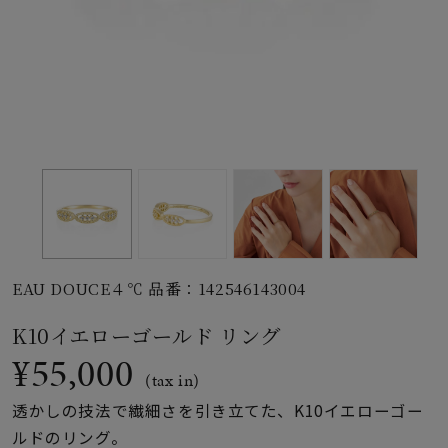
素材
カラー
誕生石
モチーフ
EAU DOUCE４℃ 品番：142546143004
石の色
K10イエローゴールド リング
¥55,000
ファッションテイス
(tax in)
ト
透かしの技法で繊細さを引き立てた、K10イエローゴー
ルドのリング。