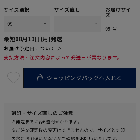
サイズ選択
サイズ直し
お届けサイ
ズ
09
号
最短
08月10日(月)
発送
お届け予定日について ＞
支払方法・注文内容によって発送日が異なります。
ショッピングバッグへ入れる
最
短
08
月
10
日
(月)
発
刻印・サイズ直しのご注意
送
¥55,000
※発送までに約6週間かかります。
(tax
in)
※ご注文確定後の変更はできませんので、サイズと刻印
内容にお間違いがないかご確認をお願いいたします。