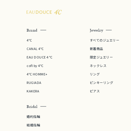
Brand
Jewelry
4℃
すべてのジュエリー
CANAL 4℃
新着商品
EAU DOUCE４℃
限定ジュエリー
cofl by 4℃
ネックレス
4℃ HOMME+
リング
RUGIADA
ピンキーリング
KAKERA
ピアス
Bridal
婚約指輪
結婚指輪