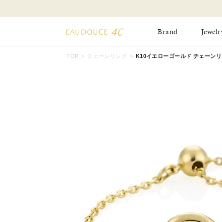
Brand
Jewelr
TOP
チェーンリング
K10イエローゴールド チェーンリング 
All Jewelry
New Item
Online Shop
Pinky Ring
Pierced Earrings
ショッピングガイド
Bangle
Birthday Collecti
よくあるご質問