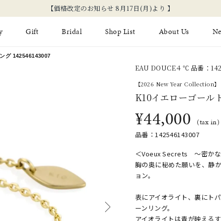
【価格改定のお知らせ 8月17日(月)より 】
y
Gift
Bridal
Shop List
About Us
N
142546143007
EAU DOUCE４℃ 品番：142
Limited Jewelry
Necklace
Fashion Jewelry
Brida
【2026 New Year Collection】
Earring
K10イエローゴール
Ear Cuff
ジュエリーケア
永久保
¥44,000
on
Jewelry Pouch
Adjuster
ブライ
(tax in)
品番：142546143007
ブライ
＜Voeux Secrets 〜密
胸の奥に秘めた願いを、静
ョン。
表にアイオライト、裏にトパ
ーンリング。
アイオライトは青が映える