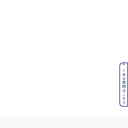
さん
ンレス
よくある質問はこちら
その他
誕生石
6月の誕生石
月の誕生石
12月の誕生石
ムーン
フラワー