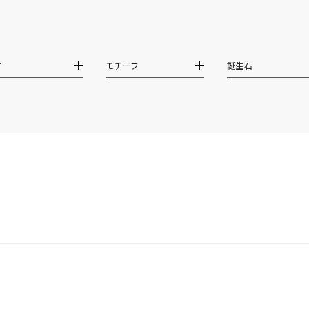
ダブルループ
星座
イニシャル
リボン
その他
ホワイト
ピンク
パープル
ブルー
グリーン
材
モチーフ
誕生石
マルチカラー
ニン
エレガント
カジュアル
フォーマル
モード
ス
ご褒美
記念日
誕生日
気分転換
デート
ジュエリー
腕周りジュエリー
ペアジュエリー
ベストセレ
ンラインショップ限定
～