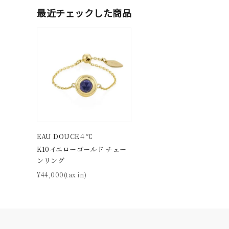
人気検索キーワード
#summe
最近チェックした商品
ブランド
カテゴリー
素材
プラチ
EAU DOUCE４℃
K10イエローゴールド チェー
カラー
イエロ
ンリング
¥44,000(tax in)
1月の
誕生石
7月の
しずく