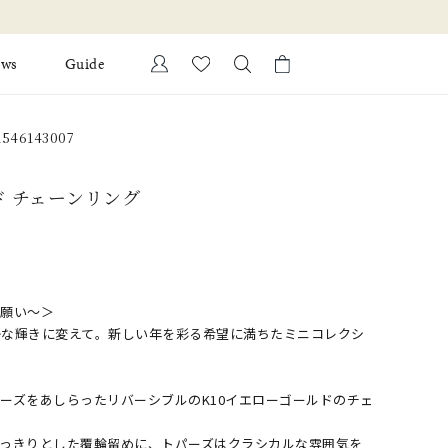
ews
Guide
カートに商品がありません。
546143007
Ring
l Jewelry
ド チェーンリング
Bracelet
証
ダルサービス
ダルリングの選び方
かな願い〜＞
かな輝きに変えて。新しい年を彩る希望に満ちたミニコレクシ
ーズをあしらったリバーシブルのK10イエローゴールドのチェ
すっきりとした覆輪留めに、トパーズはクラシカルな雰囲気を