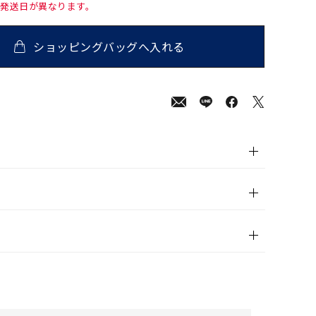
て発送日が異なります。
ショッピングバッグへ入れる
00
(tax
in)