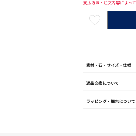
支払方法・注文内容によっ
最
短
08
月
10
日
(月)
発
送
¥44,0
素材・石・サイズ・仕様
返品交換について
ラッピング・梱包について