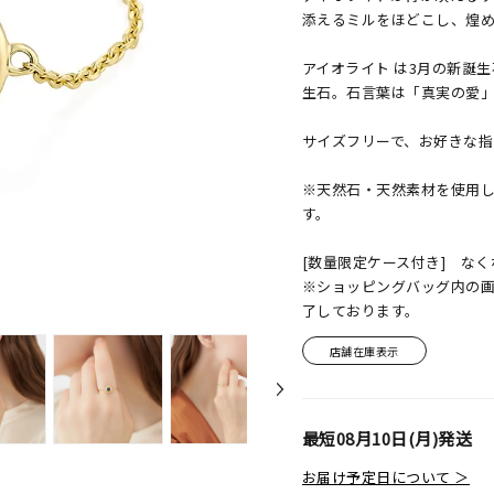
添えるミルをほどこし、煌
アイオライト は3月の新誕
生石。石言葉は「真実の愛
サイズフリーで、お好きな指
※天然石・天然素材を使用
す。
[数量限定ケース付き] な
※ショッピングバッグ内の
了しております。
店舗在庫表示
最短
08月10日(月)
発送
お届け予定日について ＞