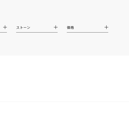
イエロー
ブラウン
ストーン
価格
シンプル
ユニセックス
結婚式
推し活
クション