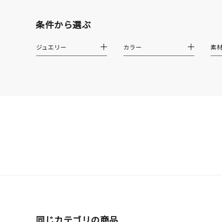
モチーフ
クロス
条件から選ぶ
クリア
石の色
ジュエリー
カラー
素
レッド
ファッションテイスト
フェミ
着用シーン
オフィ
耳周り
コレクション
公式オ
レディース
リングサイズ
同じカテゴリの商品