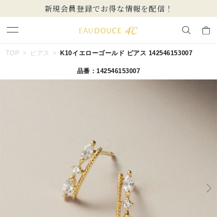
新規会員登録でお得な情報を配信！
キーワードで検索する
TOP
ピアス
K10イエローゴールド ピアス 142546153007
品番：142546153007
人気検索キーワード
#ペア
#ハーフエタニティリング
#エタニティ
#ダイヤモンド ネックレス
#eギフト
ブランド
EAU DOUCE４℃
カテゴリー
すべてのジュエリー