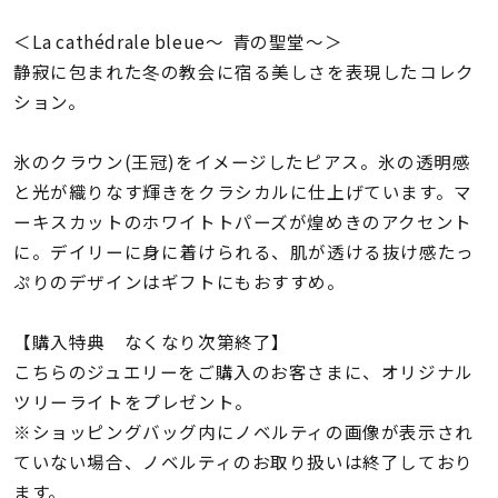
着用シーン
＜La cathédrale bleue〜 青の聖堂〜＞
静寂に包まれた冬の教会に宿る美しさを表現したコレク
コレクション
ション。
レディース
氷のクラウン(王冠)をイメージしたピアス。氷の透明感
～
リングサイズ
と光が織りなす輝きをクラシカルに仕上げています。マ
ーキスカットのホワイトトパーズが煌めきのアクセント
に。デイリーに身に着けられる、肌が透ける抜け感たっ
メンズ
～
ぷりのデザインはギフトにもおすすめ。
リングサイズ
【購入特典 なくなり次第終了】
価格
こちらのジュエリーをご購入のお客さまに、オリジナル
¥0
¥400,
ツリーライトをプレゼント。
※ショッピングバッグ内にノベルティの画像が表示され
在庫
在庫ありのみ
すべて表示
ていない場合、ノベルティのお取り扱いは終了しており
ます。