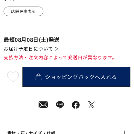
店舗在庫表示
最短
08月08日(土)
発送
お届け予定日について ＞
支払方法・注文内容によって発送日が異なります。
ショッピングバッグへ入れる
最
短
08
月
08
日
(土)
発
送
¥29,700
(tax
in)
素材・石・サイズ・仕様