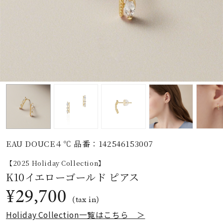
素材
カラー
誕生石
モチーフ
EAU DOUCE４℃ 品番：142546153007
石の色
【2025 Holiday Collection】
K10イエローゴールド ピアス
ファッションテイス
¥29,700
ト
(tax in)
Holiday Collection一覧はこちら ＞