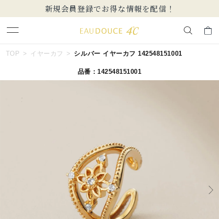
新規会員登録でお得な情報を配信！
キーワードで検索する
TOP
イヤーカフ
シルバー イヤーカフ 142548151001
品番：142548151001
人気検索キーワード
#summer
#ダイヤモンド ネックレス
#くまのプーさん
#エタニティ
#ジュエリー
ブランド
EAU DOUCE４℃
カテゴリー
すべてのジュエリー