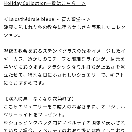
着用シーン
Holiday Collection一覧はこちら ＞
＜La cathédrale bleue〜 青の聖堂〜＞
コレクション
静寂に包まれた冬の教会に宿る美しさを表現したコレク
ション。
レディース
～
リングサイズ
聖夜の教会を彩るステンドグラスの光をイメージしたイ
ヤーカフ。透かしのモチーフと繊細なラインが、耳元を
華やかに彩ります。クラシックなミル打ちが上品さを際
メンズ
～
立たせる、特別な日にふさわしいジュエリーで、ギフト
リングサイズ
にもおすすめです。
価格
【購入特典 なくなり次第終了】
¥0
¥400,
こちらのジュエリーをご購入のお客さまに、オリジナル
ツリーライトをプレゼント。
在庫
在庫ありのみ
すべて表示
※ショッピングバッグ内にノベルティの画像が表示され
ていない場合、ノベルティのお取り扱いは終了しており