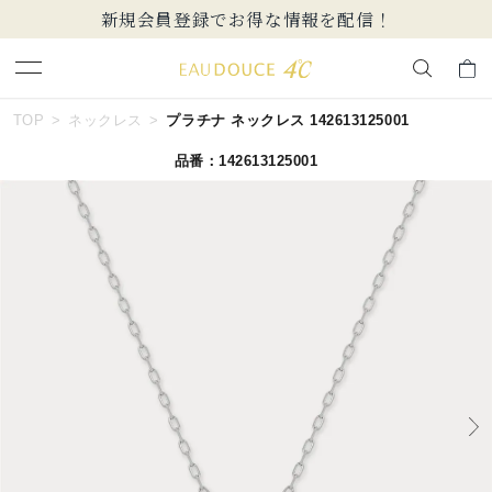
【価格改定のお知らせ 8月17日(月)より 】
キーワードで検索する
TOP
ネックレス
プラチナ ネックレス 142613125001
品番：142613125001
人気検索キーワード
#ペア
#eギフト
#ハーフエタニティリング
#刻印可
#メンズ ネックレス
ブランド
EAU DOUCE４℃
カテゴリー
すべてのジュエリー