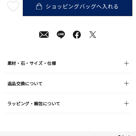
ショッピングバッグへ入れる
最
短
08
月
07
日
(金)
発
送
¥99,000
(tax
in)
素材・石・サイズ・仕様
返品交換について
ラッピング・梱包について