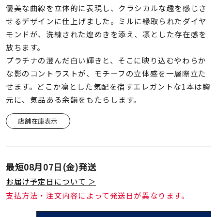
着用シーン
優美な曲線を立体的に表現し、クラシカルな趣を感じさ
せるデザインに仕上げました。ミルに縁取られたダイヤ
コレクション
モンドが、洗練された煌めきを添え、凛とした存在感を
放ちます。
プラチナの澄んだ白い輝きと、そこに映り込むやわらか
レディース
な影のコントラストが、モチーフの立体感を一層際立た
～
リングサイズ
せます。どこか凛とした気配を宿すエレガントな1本は胸
元に、気品ある余韻をもたらします。
メンズ
～
店舗在庫表示
リングサイズ
価格
¥0
¥400,
最短
08月07日(金)
発送
お届け予定日について ＞
支払方法・注文内容によって発送日が異なります。
在庫
在庫ありのみ
すべて表示