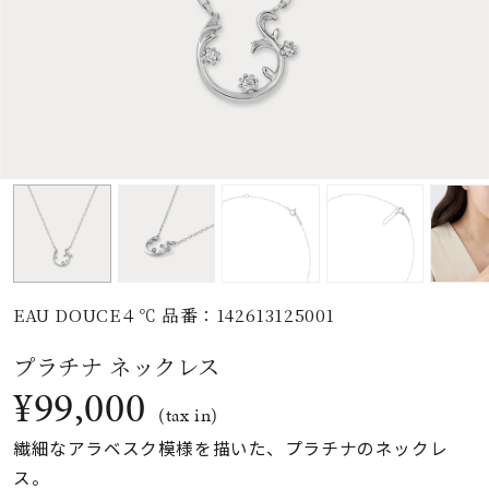
素材
カラー
誕生石
モチーフ
EAU DOUCE４℃ 品番：142613125001
石の色
プラチナ ネックレス
¥99,000
ファッションテイス
(tax in)
ト
繊細なアラベスク模様を描いた、プラチナのネックレ
ス。