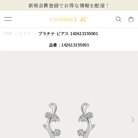
新規会員登録でお得な情報を配信！
キーワードで検索する
TOP
ピアス
プラチナ ピアス 142613155001
品番：142613155001
人気検索キーワード
#summer
#ダイヤモンド ネックレス
#くまのプーさん
#ペア
#エタニティ
ブランド
EAU DOUCE４℃
カテゴリー
すべてのジュエリー