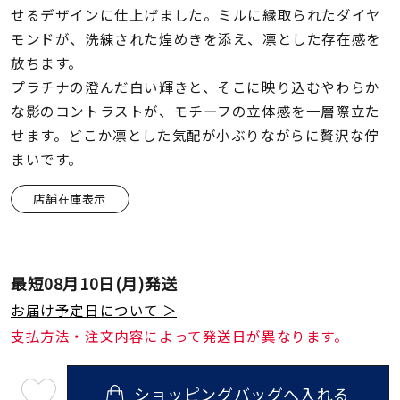
着用シーン
せるデザインに仕上げました。ミルに縁取られたダイヤ
モンドが、洗練された煌めきを添え、凛とした存在感を
コレクション
放ちます。
プラチナの澄んだ白い輝きと、そこに映り込むやわらか
な影のコントラストが、モチーフの立体感を一層際立た
レディース
せます。どこか凛とした気配が小ぶりながらに贅沢な佇
～
リングサイズ
まいです。
店舗在庫表示
メンズ
～
リングサイズ
最短
08月10日(月)
発送
価格
¥0
¥400,
お届け予定日について ＞
支払方法・注文内容によって発送日が異なります。
在庫
在庫ありのみ
すべて表示
ショッピングバッグへ入れる