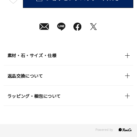
最
短
08
月
10
日
(月)
発
送
¥69,300
(tax
in)
素材・石・サイズ・仕様
返品交換について
ラッピング・梱包について