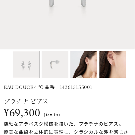
素材
カラー
誕生石
モチーフ
EAU DOUCE４℃ 品番：142613155001
石の色
プラチナ ピアス
¥69,300
ファッションテイス
(tax in)
ト
繊細なアラベスク模様を描いた、プラチナのピアス。
優美な曲線を立体的に表現し、クラシカルな趣を感じさ