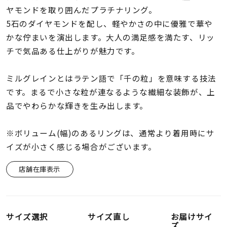
着用シーン
ヤモンドを取り囲んだプラチナリング。
5石のダイヤモンドを配し、軽やかさの中に優雅で華や
コレクション
かな佇まいを演出します。大人の満足感を満たす、リッ
チで気品ある仕上がりが魅力です。
レディース
～
ミルグレインとはラテン語で「千の粒」を意味する技法
リングサイズ
です。まるで小さな粒が連なるような繊細な装飾が、上
品でやわらかな輝きを生み出します。
メンズ
～
リングサイズ
※ボリューム(幅)のあるリングは、通常より着用時にサ
イズが小さく感じる場合がございます。
価格
¥0
¥400,
店舗在庫表示
在庫
在庫ありのみ
すべて表示
サイズ選択
サイズ直し
お届けサイ
ズ