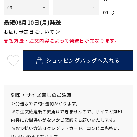
09
号
最短
08月10日(月)
発送
お届け予定日について ＞
支払方法・注文内容によって発送日が異なります。
ショッピングバッグへ入れる
最
短
08
月
10
日
(月)
発
刻印・サイズ直しのご注意
送
¥176,000
※発送までに約6週間かかります。
(tax
in)
※ご注文確定後の変更はできませんので、サイズと刻印
内容にお間違いがないかご確認をお願いいたします。
※お支払い方法はクレジットカード、コンビニ先払い、
PayPayのみとなります。