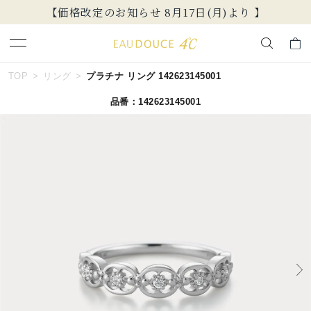
新規会員登録でお得な情報を配信！
キーワードで検索する
TOP
リング
プラチナ リング 142623145001
品番：142623145001
人気検索キーワード
#summer
#ダイヤモンド ネックレス
#くまのプーさん
#ペア
#エタニティ
ブランド
EAU DOUCE４℃
カテゴリー
すべてのジュエリー