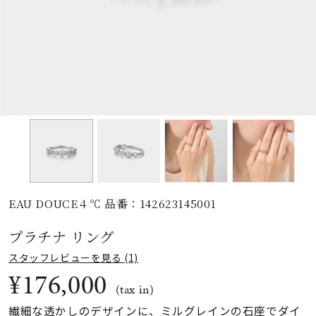
素材
カラー
誕生石
モチーフ
EAU DOUCE４℃ 品番：142623145001
石の色
プラチナ リング
ファッションテイス
スタッフレビューを見る (1)
ト
¥176,000
(tax in)
繊細な透かしのデザインに、ミルグレインの石座でダイ