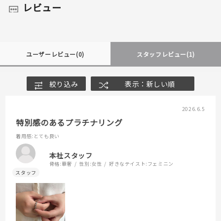
レビュー
ユーザーレビュー
(0)
スタッフレビュー
(1)
絞り込み
表示：新しい順
2026.6.5
特別感のあるプラチナリング
着用感
:とても良い
本社スタッフ
骨格:
華奢
性別:
女性
好きなテイスト:
フェミニン