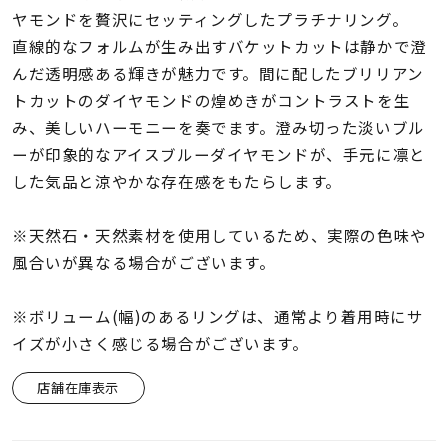
着用シーン
ヤモンドを贅沢にセッティングしたプラチナリング。
直線的なフォルムが生み出すバケットカットは静かで澄
コレクション
んだ透明感ある輝きが魅力です。間に配したブリリアン
トカットのダイヤモンドの煌めきがコントラストを生
み、美しいハーモニーを奏でます。澄み切った淡いブル
レディース
～
ーが印象的なアイスブルーダイヤモンドが、手元に凛と
リングサイズ
した気品と涼やかな存在感をもたらします。
メンズ
※天然石・天然素材を使用しているため、実際の色味や
～
リングサイズ
風合いが異なる場合がございます。
※ボリューム(幅)のあるリングは、通常より着用時にサ
価格
¥0
¥400,
イズが小さく感じる場合がございます。
店舗在庫表示
在庫
在庫ありのみ
すべて表示