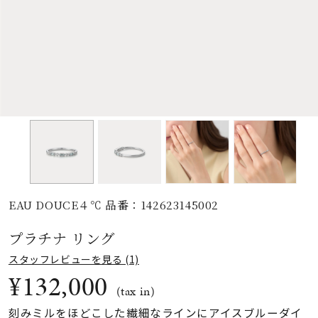
素材
カラー
誕生石
モチーフ
EAU DOUCE４℃ 品番：142623145002
石の色
プラチナ リング
ファッションテイス
スタッフレビューを見る (1)
ト
¥132,000
(tax in)
刻みミルをほどこした繊細なラインにアイスブルーダイ