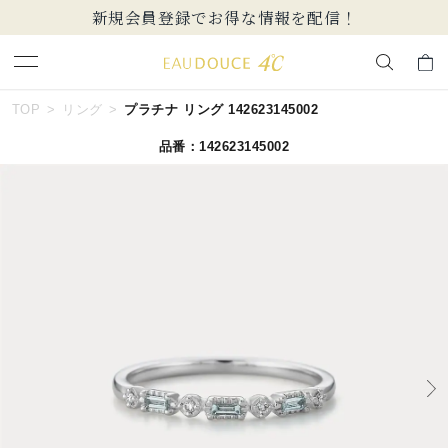
新規会員登録でお得な情報を配信！
キーワードで検索する
TOP
リング
プラチナ リング 142623145002
品番：142623145002
人気検索キーワード
#summer
#ダイヤモンド ネックレス
#くまのプーさん
#ペア
#エタニティ
ブランド
EAU DOUCE４℃
カテゴリー
すべてのジュエリー