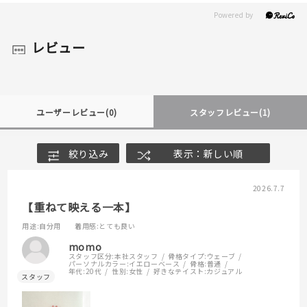
レビュー
ユーザーレビュー
(0)
スタッフレビュー
(1)
絞り込み
表示：新しい順
2026.7.7
【重ねて映える一本】
用途
:自分用
着用感
:とても良い
momo
スタッフ区分:
本社スタッフ
骨格タイプ:
ウェーブ
パーソナルカラー:
イエローベース
骨格:
普通
年代:
20代
性別:
女性
好きなテイスト:
カジュアル