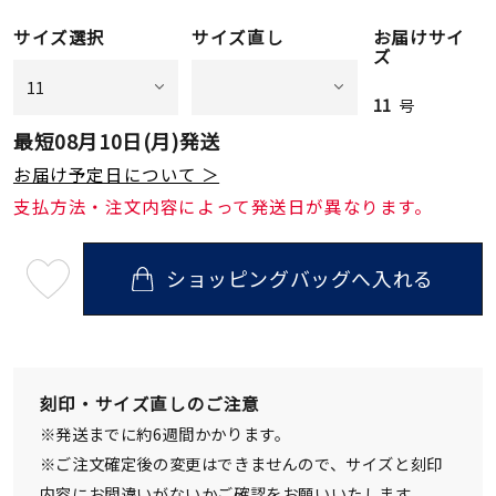
サイズ選択
サイズ直し
お届けサイ
ズ
11
号
最短
08月10日(月)
発送
お届け予定日について ＞
支払方法・注文内容によって発送日が異なります。
ショッピングバッグへ入れる
最
短
08
月
10
日
(月)
発
刻印・サイズ直しのご注意
送
¥132,000
※発送までに約6週間かかります。
(tax
in)
※ご注文確定後の変更はできませんので、サイズと刻印
内容にお間違いがないかご確認をお願いいたします。