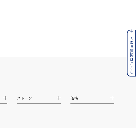
ンレス
よくある質問はこちら
その他
誕生石
6月の誕生石
月の誕生石
12月の誕生石
ムーン
フラワー
ストーン
価格
イエロー
ブラウン