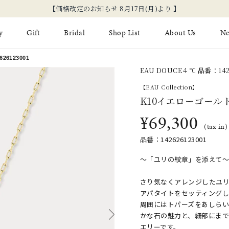
新規会員登録でお得
y
Gift
Bridal
Shop List
About Us
N
6123001
EAU DOUCE４℃ 品番：1426
Limited Jewelry
Necklace
Fashion Jewelry
Brida
【EAU Collection】
Earring
K10イエローゴール
Ear Cuff
ジュエリーケア
永久保
¥69,300
on
Jewelry Pouch
Adjuster
ブライ
(tax in)
品番：142626123001
ブライ
〜「ユリの紋章」を添えて
さり気なくアレンジしたユ
アパタイトをセッティングし
周囲にはトパーズをあしら
かな石の魅力と、細部にま
エリーです。