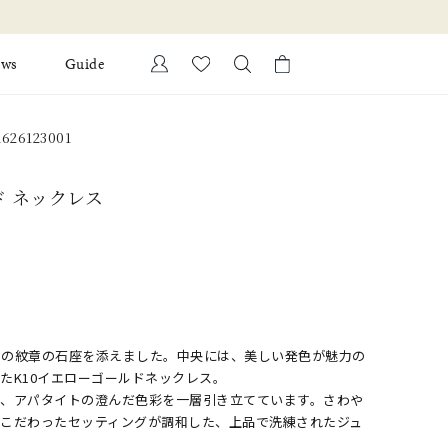
な情報を配信！
ews
Guide
カートに商品がありません。
26123001
Ring
l Jewelry
ド ネックレス
Bracelet
証
ダルサービス
ダルリングの選び方
〜
リの紋章の石座を添えました。中央には、美しい発色が魅力の
たK10イエローゴールドネックレス。
い、アパタイトの澄んだ色彩を一層引き立てています。さわや
でこだわったセッティングが調和した、上品で洗練されたジュ