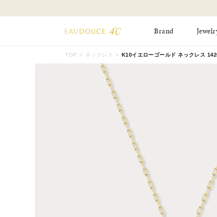
Brand
Jewelr
TOP
ネックレス
K10イエローゴールド ネックレス 14262
All Jewelry
New Item
Online Shop
Pinky Ring
Pierced Earrings
ショッピングガイド
Bangle
Birthday Collecti
よくあるご質問