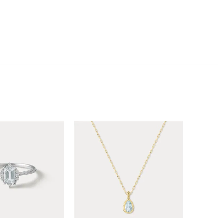
シンプル
ユニセックス
結婚式
推し活
クション
0