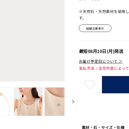
※天然石・天然素材を使用
す。
店舗在庫表示
最短
08月10日(月)
発送
お届け予定日について ＞
支払方法・注文内容によっ
最
短
08
月
10
日
(月)
発
送
¥69,3
素材・石・サイズ・仕様