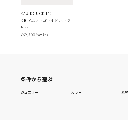
カテゴリー
EAU DOUCE４℃
K10イエローゴールド ネック
レス
素材
プラチ
¥69,300(tax in)
カラー
イエロ
1月の
誕生石
7月の
条件から選ぶ
しずく
ジュエリー
カラー
素
モチーフ
クロス
クリア
石の色
レッド