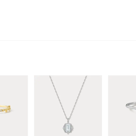
ニン
エレガント
カジュアル
フォーマル
モード
ス
ご褒美
記念日
誕生日
気分転換
デート
ジュエリー
腕周りジュエリー
ペアジュエリー
ベストセレ
ンラインショップ限定
～
～
¥400,00