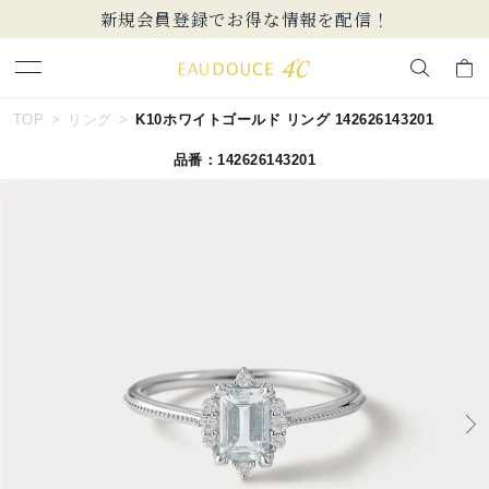
新規会員登録でお得な情報を配信！
キーワードで検索する
TOP
リング
K10ホワイトゴールド リング 142626143201
品番：142626143201
人気検索キーワード
#summer
#ペア
#ダイヤモンド ネックレス
#エタニティ
#くまのプーさん
ブランド
EAU DOUCE４℃
カテゴリー
すべてのジュエリー