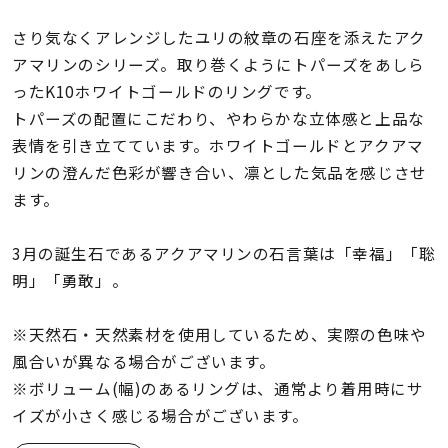
着用シーン
さり気なくアレンジしたユリの紋章の石座を添えたアク
アマリンのシリーズ。取り巻くようにトパーズをあしら
コレクション
ったK10ホワイトゴールドのリングです。
トパーズの配置にこだわり、やわらかな立体感と上品な
レディース
表情を引き立てています。ホワイトゴールドとアクアマ
～
リングサイズ
リンの澄んだ色彩が響き合い、凛とした気品を感じさせ
ます。
メンズ
～
3月の誕生石であるアクアマリンの石言葉は「幸福」「聡
リングサイズ
明」「勇敢」。
価格
※天然石・天然素材を使用しているため、実際の色味や
¥0
¥400,
風合いが異なる場合がございます。
※ボリューム(幅)のあるリングは、通常より着用時にサ
在庫
在庫ありのみ
すべて表示
イズが小さく感じる場合がございます。