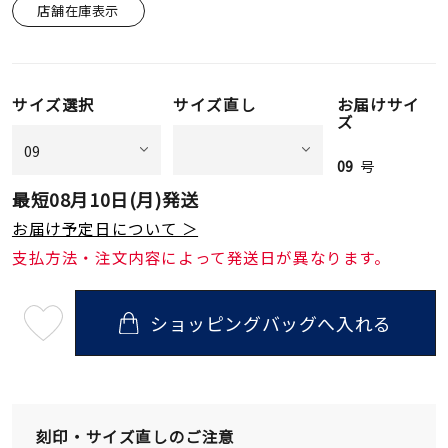
店舗在庫表示
サイズ選択
サイズ直し
お届けサイ
ズ
09
号
最短
08月10日(月)
発送
お届け予定日について ＞
支払方法・注文内容によって発送日が異なります。
ショッピングバッグへ入れる
最
短
08
月
10
日
(月)
発
刻印・サイズ直しのご注意
送