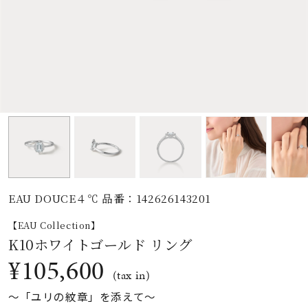
素材
カラー
誕生石
モチーフ
EAU DOUCE４℃ 品番：142626143201
石の色
【EAU Collection】
K10ホワイトゴールド リング
ファッションテイス
¥105,600
ト
(tax in)
〜「ユリの紋章」を添えて〜