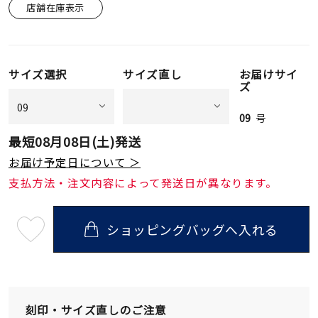
店舗在庫表示
サイズ選択
サイズ直し
お届けサイ
ズ
09
号
最短
08月08日(土)
発送
お届け予定日について ＞
支払方法・注文内容によって発送日が異なります。
ショッピングバッグへ入れる
最
短
08
月
08
日
(土)
発
刻印・サイズ直しのご注意
送