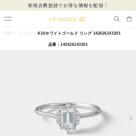
新規会員登録でお得な情報を配信！
キーワードで検索する
TOP
リング
K10ホワイトゴールド リング 142626143201
品番：142626143201
人気検索キーワード
#ペア
#ハーフエタニティリング
#エタニティ
#ダイヤモンド ネックレス
#eギフト
ブランド
EAU DOUCE４℃
カテゴリー
すべてのジュエリー