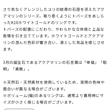
着用シーン
さり気なくアレンジしたユリの紋章の石座を添えたアク
アマリンのシリーズ。取り巻くようにトパーズをあしら
コレクション
ったK10ホワイトゴールドのリングです。
トパーズの配置にこだわり、やわらかな立体感と上品な
レディース
表情を引き立てています。ホワイトゴールドとアクアマ
～
リングサイズ
リンの澄んだ色彩が響き合い、凛とした気品を感じさせ
ます。
メンズ
～
3月の誕生石であるアクアマリンの石言葉は「幸福」「聡
リングサイズ
明」「勇敢」。
価格
※天然石・天然素材を使用しているため、実際の色味や
¥0
¥400,
風合いが異なる場合がございます。
※ボリューム(幅)のあるリングは、通常より着用時にサ
在庫
在庫ありのみ
すべて表示
イズが小さく感じる場合がございます。