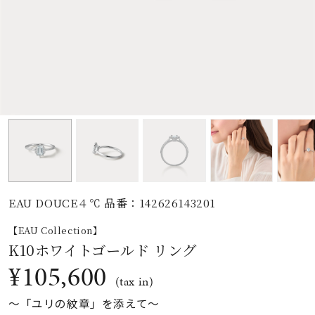
素材
カラー
誕生石
モチーフ
EAU DOUCE４℃ 品番：142626143201
石の色
【EAU Collection】
K10ホワイトゴールド リング
ファッションテイス
¥105,600
ト
(tax in)
〜「ユリの紋章」を添えて〜