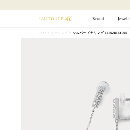
Brand
Jewelr
TOP
イヤリング
シルバー イヤリング 142628151005
All Jewelry
New Item
Online Shop
Pinky Ring
Pierced Earrings
ショッピングガイド
Bangle
Birthday Collecti
よくあるご質問