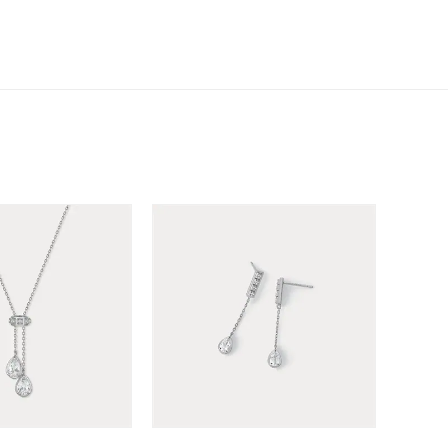
シンプル
ユニセックス
結婚式
推し活
クション
0