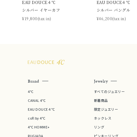
EAU DOUCE４℃
EAU DOUCE４℃
在庫
在
シルバー イヤーカフ
シルバー バングル
¥19,800(tax in)
¥46,200(tax in)
Brand
Jewelry
4℃
すべてのジュエリー
CANAL 4℃
新着商品
EAU DOUCE４℃
限定ジュエリー
cofl by 4℃
ネックレス
4℃ HOMME+
リング
RUGIADA
ピンキーリング