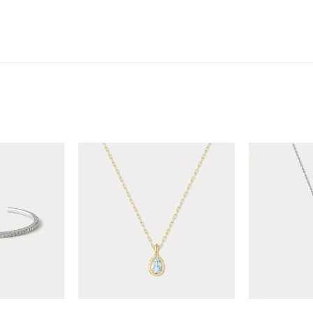
ニン
エレガント
カジュアル
フォーマル
モード
ス
ご褒美
記念日
誕生日
気分転換
デート
ジュエリー
腕周りジュエリー
ペアジュエリー
ベストセレ
ンラインショップ限定
～
～
¥400,00