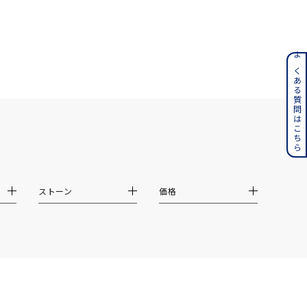
ンレス
よくある質問はこちら
その他
誕生石
6月の誕生石
月の誕生石
12月の誕生石
ストーン
価格
ムーン
フラワー
イエロー
ブラウン