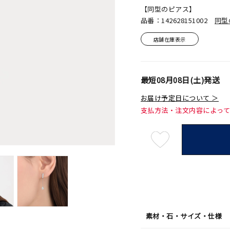
【同型のピアス】
品番：142628151002
同型
店舗在庫表示
最短
08月08日(土)
発送
お届け予定日について ＞
支払方法・注文内容によっ
最
短
08
月
08
日
(土)
発
送
¥33,0
素材・石・サイズ・仕様