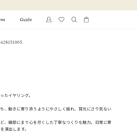
ews
Guide
カートに商品がありません。
628151005
Ring
l Jewelry
Bracelet
証
ダルサービス
ダルリングの選び方
らったイヤリング。
放ち、動きに寄り添うようにやさしく揺れ、耳元にさり気ない
など、細部にまで心を尽くした丁寧なつくりも魅力。日常に寄
象を演出します。