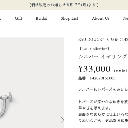
【価格改定のお知らせ 8月17日(月)より 】
y
Gift
Bridal
Shop List
About Us
N
EAU DOUCE４℃ 品番：142
Limited Jewelry
Necklace
Fashion Jewelry
Brida
【EAU Collection】
Earring
シルバー イヤリング
Ear Cuff
ジュエリーケア
永久保
¥33,000
on
Jewelry Pouch
Adjuster
ブライ
(tax in)
品番：142628151005
ブライ
シルバーにトパーズをあし
トパーズが涼やかな輝きを
華やぎを添えます。
裏面をなめらかに仕上げる
り添いながら、気品ある印