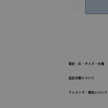
最
短
08
月
10
日
(月)
発
送
¥7,70
素材・石・サイズ・仕様
返品交換について
ラッピング・梱包について