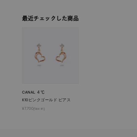
素材
プラチ
最近チェックした商品
カラー
イエロ
1月の
誕生石
7月の
しずく
モチーフ
クロス
CANAL ４℃
K10ピンクゴールド ピアス
クリア
石の色
¥7,700(tax in)
レッド
ファッションテイスト
フェミ