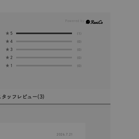
★
5
(1)
★
4
(0)
★
3
(0)
★
2
(0)
★
1
(0)
スタッフレビュー
(3)
2026.7.21