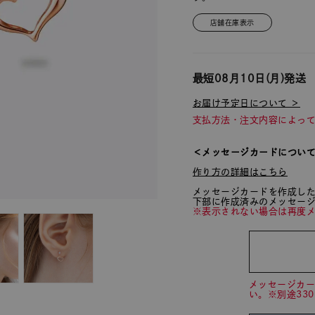
店舗在庫表示
最短
08月10日(月)
発送
お届け予定日について ＞
支払方法・注文内容によっ
＜メッセージカードについ
作り方の詳細はこちら
メッセージカードを作成し
下部に作成済みのメッセー
※表示されない場合は再度
メッセージカ
い。※別途33