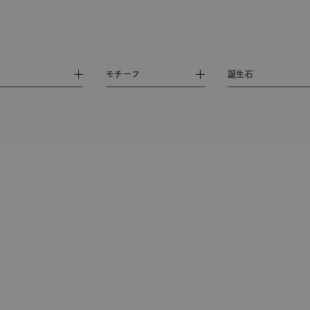
ス
ご褒美
記念日
誕生日
気分転換
デート
ジュエリー
腕周りジュエリー
ペアジュエリー
ベストセ
材
モチーフ
誕生石
ンラインショップ限定
～
～
¥400,00
庫ありのみ
すべて表示