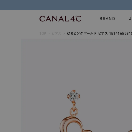
BRAND
TOP
ピアス
K10ピンクゴールド ピアス 1514165531
ネックレス
リング
Online Shop
イヤーカフ
ブレスレット
ショッピングガイド
時計
誕生石
よくあるご質問
すべてのジュエリー
ジュエリーポ