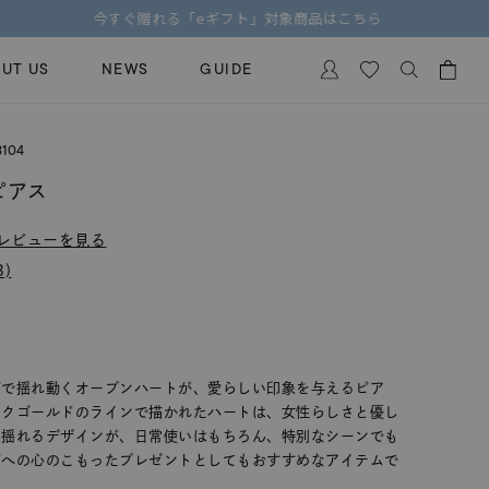
UT US
NEWS
GUIDE
カートに商品がありません。
104
イヤリング
al Jewelry
ピアス
ペアブレスレット
保証
レビューを見る
ー
ベストセラー
イダルサービス
)
ングはこちら
イダルリングの選び方
下で揺れ動くオープンハートが、愛らしい印象を与えるピア
ンクゴールドのラインで描かれたハートは、女性らしさと優し
に揺れるデザインが、日常使いはもちろん、特別なシーンでも
方への心のこもったプレゼントとしてもおすすめなアイテムで