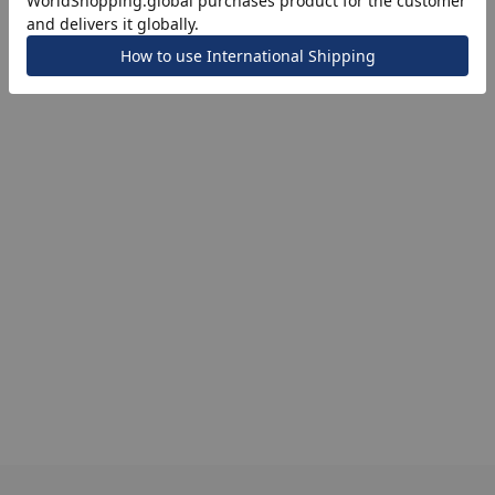
ナ
K18
K10
K7
ゴールド
シルバー
ステ
ーカラー
ピンクカラー
ホワイトカラー
トリプルカラー
誕生石
2月の誕生石
3月の誕生石
4月の誕生石
5月
誕生石
8月の誕生石
9月の誕生石
10月の誕生石
11
リセット
絞り込んで検索する
ハート
一粒
三石
パヴェ
ライン
馬蹄
ダブルループ
星座
イニシャル
リボン
その他
ホワイト
ピンク
パープル
ブルー
グリーン
マルチカラー
ニン
エレガント
カジュアル
フォーマル
モード