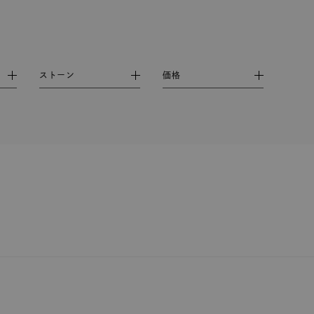
結婚式
推し活
レクション
ストーン
価格
0