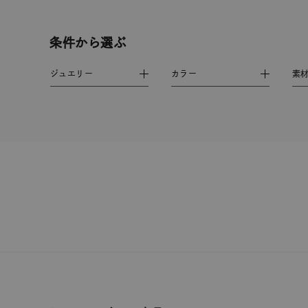
着用シーン
オフィ
条件から選ぶ
耳周り
コレクション
ジュエリー
カラー
素
公式オ
レディース
リングサイズ
メンズ
リングサイズ
価格
¥0
在庫
在