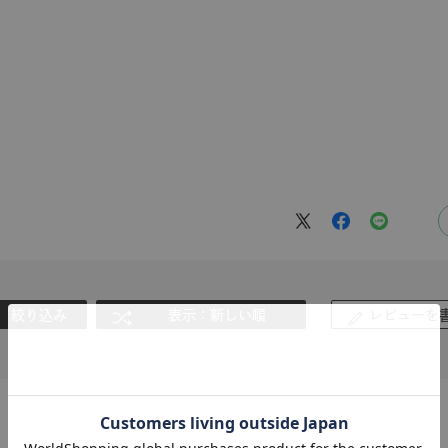
。
r
#ダイヤモンド ネックレス
#くまのプーさん
#ペア
#エタ
絞り込み
表示：新しい順
レビューを