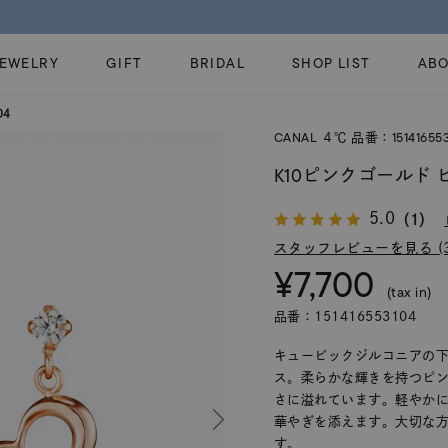
今すぐ贈れる「eギフト」対象商品はこちら
JEWELRY
GIFT
BRIDAL
SHOP LIST
ABO
04
CANAL ４℃ 品番：151416553
ピンキーリング
ピアス
Fashion Jewelry
Brid
K10ピンクゴールド 
ペアネックレス
ペアリング
プレゼントガイド
永久
5.0
（1）
新着商品
限定ジュエリ
ジュエリーケア
ブラ
スタッフレビューを見る (3
ーチ
アジャスター
ブライダルリ
¥7,700
法人のお客様
ブラ
(tax in)
品番：151416553104
キュービックジルコニアの
ス。柔らかな輝きを持つピ
さに溢れています。軽やか
華やぎを添えます。大切な
す。