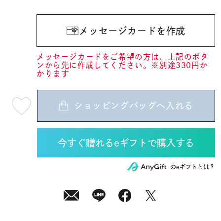
メッセージカードを作成
メッセージカードをご希望の方は、上記のボタ
ンから先に作成してください。※別途330円か
かります
ショッピングバッグへ入れる
最
短
08
月
07
日
(金)
発
送
¥12,100
のeギフトとは？
(tax
in)