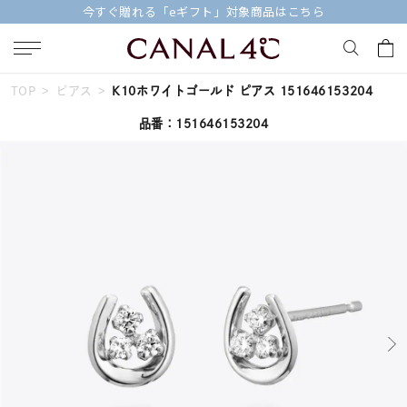
今すぐ贈れる「eギフト」対象商品はこちら
TOP
ピアス
K10ホワイトゴールド ピアス 151646153204
キーワードで検索する
品番：151646153204
人気検索キーワード
#ペア
#eギフト
#ハーフエタニティリング
#刻印可
#メンズ ネックレス
ブランド
Canal４℃
カテゴリー
すべてのジュエリー