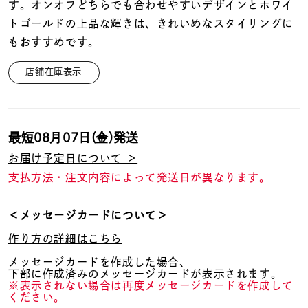
着用シーン
す。オンオフどちらでも合わせやすいデザインとホワイ
トゴールドの上品な輝きは、きれいめなスタイリングに
もおすすめです。
コレクション
店舗在庫表示
レディース
～
リングサイズ
最短
08月07日(金)
発送
お届け予定日について ＞
メンズ
～
支払方法・注文内容によって発送日が異なります。
リングサイズ
＜メッセージカードについて＞
価格
¥0
¥400,
作り方の詳細はこちら
メッセージカードを作成した場合、
下部に作成済みのメッセージカードが表示されます。
在庫
在庫ありのみ
すべて表示
※表示されない場合は再度メッセージカードを作成して
ください。