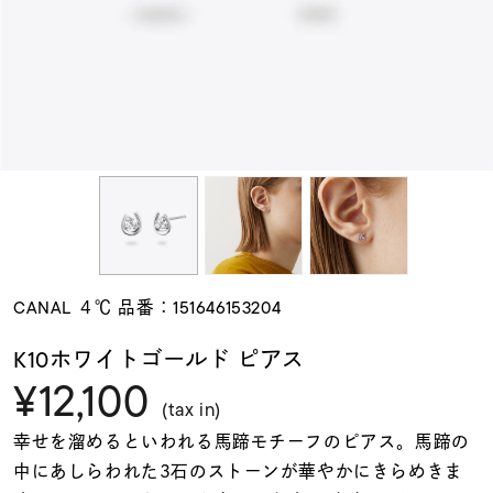
素材
カラー
誕生石
モチーフ
CANAL ４℃ 品番：151646153204
石の色
K10ホワイトゴールド ピアス
¥12,100
ファッションテイス
(tax in)
ト
幸せを溜めるといわれる馬蹄モチーフのピアス。馬蹄の
中にあしらわれた3石のストーンが華やかにきらめきま