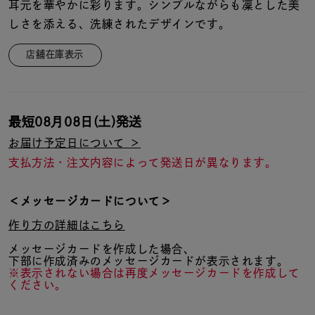
着用シーン
耳元を華やかに彩ります。シンプルながらも凜とした美
しさを添える、洗練されたデザインです。
コレクション
店舗在庫表示
レディース
～
リングサイズ
最短
08月08日(土)
発送
お届け予定日について ＞
支払方法・注文内容によって発送日が異なります。
メンズ
～
リングサイズ
＜メッセージカードについて＞
作り方の詳細はこちら
価格
¥0
¥400,
メッセージカードを作成した場合、
下部に作成済みのメッセージカードが表示されます。
※表示されない場合は再度メッセージカードを作成して
ください。
在庫
在庫ありのみ
すべて表示