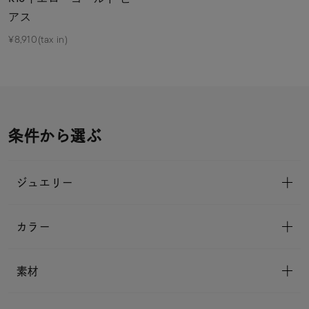
アス
¥8,910(tax in)
条件から選ぶ
ジュエリー
カラー
素材