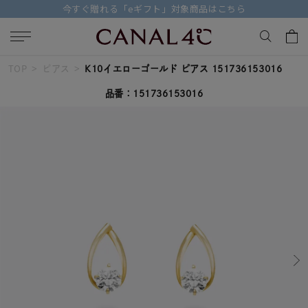
ちら
【価格改定のお知らせ 8月17日(月)より 
TOP
ピアス
K10イエローゴールド ピアス 151736153016
キーワードで検索する
品番：151736153016
人気検索キーワード
#ペア
#ハーフエタニティリング
#エタニティ
#ダイヤモンド ネックレス
#eギフト
ブランド
Canal４℃
カテゴリー
すべてのピアス