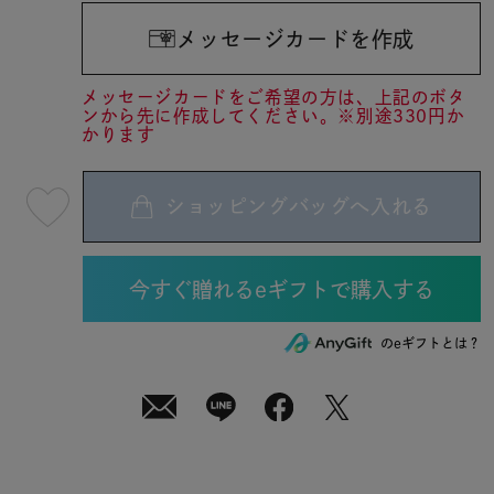
メッセージカードを作成
メッセージカードをご希望の方は、上記のボタ
ンから先に作成してください。※別途330円か
かります
ショッピングバッグへ入れる
最
短
08
月
08
日
(土)
発
送
¥8,910
のeギフトとは？
(tax
in)